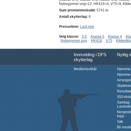
Nybegynner ung=12, HK416=4, V75=9, Kikkert
Sum premieinnskudd:
5741 kr.
Antall skytterlag:
8
Presseliste:
Last ned
Velg klasse:
3-5
Klasse 5
Klasse 4
Kla
Nybegynner ung
HK416
V75
Kikkertkl
Innmelding i DFS
Nyttig 
skytterlag
Medlemsvilkår
Hjemme-
Hjemme-
Arrange
Skyteba
Resultat
350-klu
Samlag-
Landsde
Norgesto
topp -
Søk
Bli med