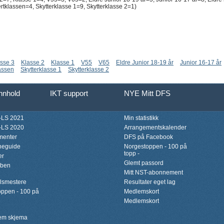
klassen=4, Skytterklasse 1=9, Skytterklasse 2=1)
sse 3
Klasse 2
Klasse 1
V55
V65
Eldre Junior 18-19 år
Junior 16-17 år
assen
Skytterklasse 1
Skytterklasse 2
innhold
IKT support
NYE Mitt DFS
LS 2021
Min statistikk
LS 2020
Arrangementskalender
menter
DFS på Facebook
neguide
Norgestoppen - 100 på
topp -
er
Glemt passord
bben
Mitt NST-abonnement
lsmestere
Resultater eget lag
ppen - 100 på
Medlemskort
Medlemskort
lem skjema