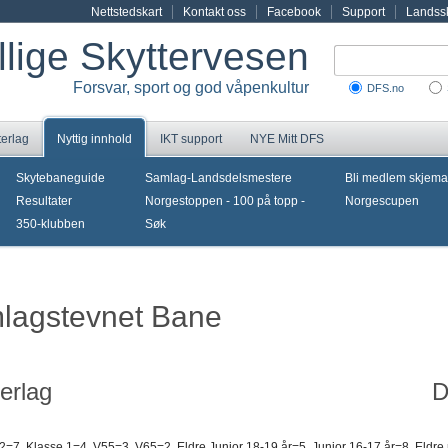
Nettstedskart
Kontakt oss
Facebook
Support
Landssk
illige Skyttervesen
Forsvar, sport og god våpenkultur
DFS.no
terlag
Nyttig innhold
IKT support
NYE Mitt DFS
Skytebaneguide
Samlag-Landsdelsmestere
Bli medlem skjema
Resultater
Norgestoppen - 100 på topp -
Norgescupen
350-klubben
Søk
mlagstevnet Bane
erlag
D
2=7, Klasse 1=4, V55=3, V65=2, Eldre Junior 18-19 år=5, Junior 16-17 år=8, Eldre r