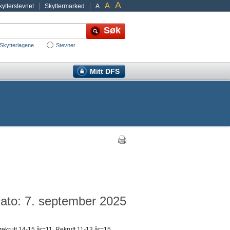
A
A
ytterstevnet
Skyttermarked
A
Skytterlagene
Stevner
Mitt DFS
ato: 7. september 2025
ekrutt 14-15 år=11, Rekrutt 11-13 år=15,