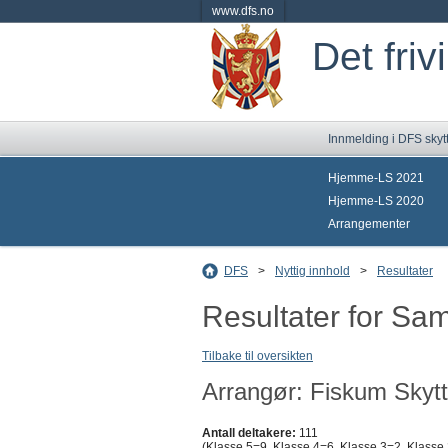
www.dfs.no
Det friv
Innmelding i DFS skyt
Hjemme-LS 2021
Hjemme-LS 2020
Arrangementer
DFS
>
Nyttig innhold
>
Resultater
Resultater for Sa
Tilbake til oversikten
Arrangør: Fiskum Skytt
Antall deltakere:
111
(Klasse 5=9, Klasse 4=6, Klasse 3=2, Klasse 