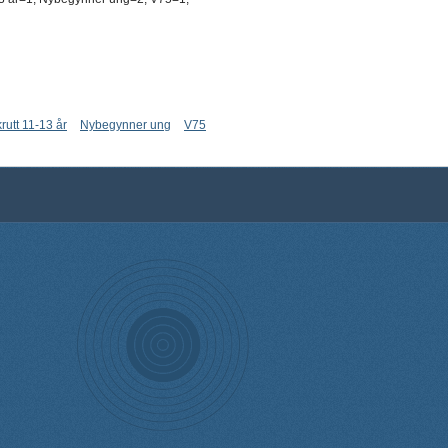
rutt 11-13 år
Nybegynner ung
V75