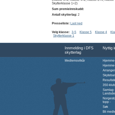
Skytterklasse 1=2)
Sum premieinnskudd:
Antall skytterlag:
2
Presseliste:
Last ned
Velg klasse:
3-5
Klasse 5
Klasse 4
Kla
Skytterklasse 1
Innmelding i DFS
Nyttig 
skytterlag
Medlemsvilkår
Hjemme-
Hjemme-
Arrange
Skyteba
Resultat
350-klu
Samlag-
Landsde
Norgesto
topp -
Søk
Bli med