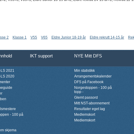
sse 2
Klasse 1
V55
V65
Eldre Junior 18-19 år
Eldre rekrutt 14-15 år
Rek
innhold
IKT support
NYE Mitt DFS
LS 2021
Min statistikk
LS 2020
Arrangementskalender
menter
DFS på Facebook
neguide
Norgestoppen - 100 på
topp -
er
Glemt passord
bben
Mitt NST-abonnement
lsmestere
Resultater eget lag
ppen - 100 på
Medlemskort
Medlemskort
lem skjema