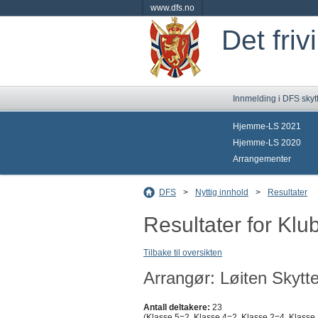
www.dfs.no
Det friv
Innmelding i DFS skyt
Hjemme-LS 2021
Hjemme-LS 2020
Arrangementer
DFS
>
Nyttig innhold
>
Resultater
Resultater for Kl
Tilbake til oversikten
Arrangør: Løiten Skytte
Antall deltakere:
23
(Klasse 5=2, Klasse 4=2, Klasse 2=4, Klasse 