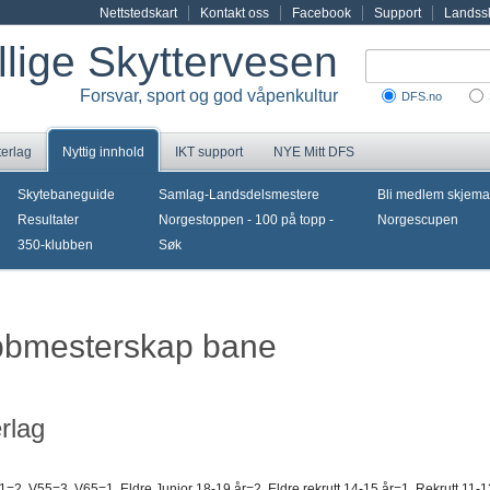
Nettstedskart
Kontakt oss
Facebook
Support
Landssk
illige Skyttervesen
Forsvar, sport og god våpenkultur
DFS.no
terlag
Nyttig innhold
IKT support
NYE Mitt DFS
Skytebaneguide
Samlag-Landsdelsmestere
Bli medlem skjema
Resultater
Norgestoppen - 100 på topp -
Norgescupen
350-klubben
Søk
ubbmesterskap bane
rlag
1=2, V55=3, V65=1, Eldre Junior 18-19 år=2, Eldre rekrutt 14-15 år=1, Rekrutt 11