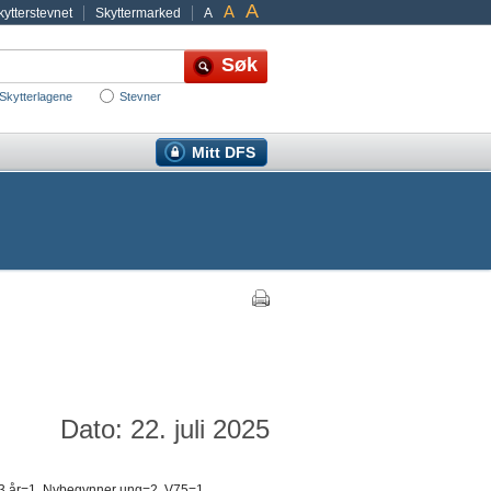
A
A
ytterstevnet
Skyttermarked
A
Skytterlagene
Stevner
Mitt DFS
Dato: 22. juli 2025
-13 år=1, Nybegynner ung=2, V75=1,