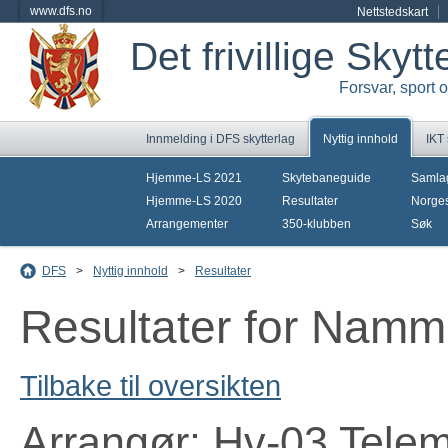
www.dfs.no
Nettstedskart
Det frivillige Skyt
Forsvar, sport 
Innmelding i DFS skytterlag
Nyttig innhold
IKT
Hjemme-LS 2021
Skytebaneguide
Samla
Hjemme-LS 2020
Resultater
Norges
Arrangementer
350-klubben
Søk
DFS
>
Nyttig innhold
>
Resultater
Resultater for Nammo
Tilbake til oversikten
Arrangør: Hv-03 Tele