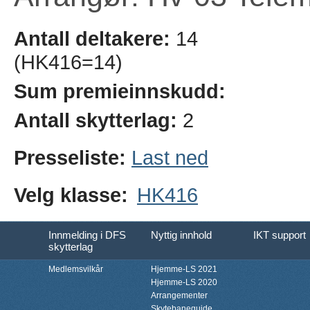
Antall deltakere:
14
(HK416=14)
Sum premieinnskudd:
Antall skytterlag:
2
Presseliste:
Last ned
Velg klasse:
HK416
Innmelding i DFS
Nyttig innhold
IKT support
skytterlag
Medlemsvilkår
Hjemme-LS 2021
Hjemme-LS 2020
Arrangementer
Skytebaneguide