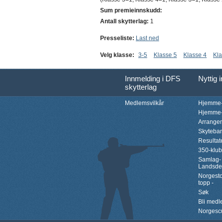
Sum premieinnskudd:
Antall skytterlag:
1
Presseliste:
Last ned
Velg klasse:
3-5
Klasse 5
Klasse 4
Kla
Innmelding i DFS
Nyttig 
skytterlag
Medlemsvilkår
Hjemme-
Hjemme-
Arrange
Skyteba
Resultat
350-klu
Samlag-
Landsde
Norgesto
topp -
Søk
Bli med
Norgesc