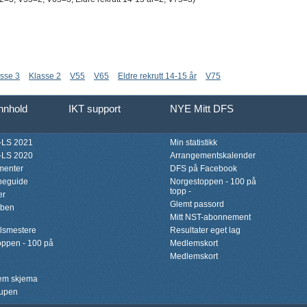
sse 3
Klasse 2
V55
V65
Eldre rekrutt 14-15 år
V75
innhold
IKT support
NYE Mitt DFS
LS 2021
Min statistikk
LS 2020
Arrangementskalender
menter
DFS på Facebook
neguide
Norgestoppen - 100 på
topp -
er
Glemt passord
bben
Mitt NST-abonnement
lsmestere
Resultater eget lag
ppen - 100 på
Medlemskort
Medlemskort
lem skjema
upen