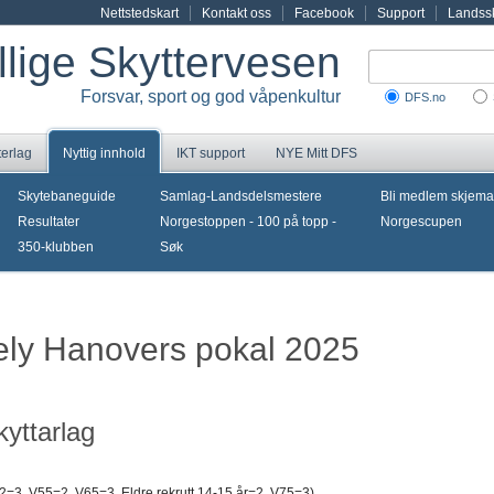
Nettstedskart
Kontakt oss
Facebook
Support
Landssk
illige Skyttervesen
Forsvar, sport og god våpenkultur
DFS.no
terlag
Nyttig innhold
IKT support
NYE Mitt DFS
Skytebaneguide
Samlag-Landsdelsmestere
Bli medlem skjema
Resultater
Norgestoppen - 100 på topp -
Norgescupen
350-klubben
Søk
vely Hanovers pokal 2025
yttarlag
2=3, V55=2, V65=3, Eldre rekrutt 14-15 år=2, V75=3)