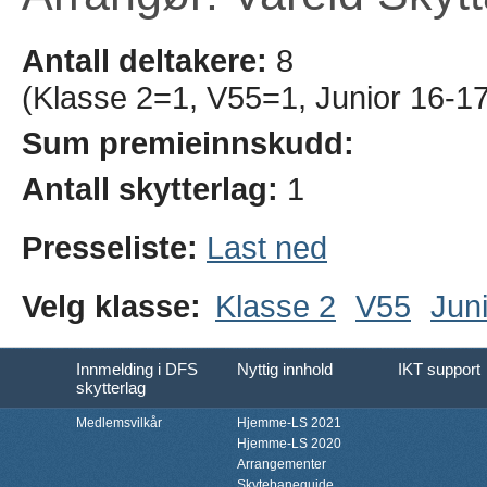
Antall deltakere:
8
(Klasse 2=1, V55=1, Junior 16-1
Sum premieinnskudd:
Antall skytterlag:
1
Presseliste:
Last ned
Velg klasse:
Klasse 2
V55
Juni
Innmelding i DFS
Nyttig innhold
IKT support
skytterlag
Medlemsvilkår
Hjemme-LS 2021
Hjemme-LS 2020
Arrangementer
Skytebaneguide