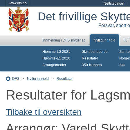
www.dfs.no
Nettstedskart
Det frivillige Skyt
Forsvar, sport 
Innmelding i DFS skytterlag
Nyttig innhold
IKT
Hjemme-LS 2021
Skytebaneguide
Samla
Hjemme-LS 2020
Resultater
Norges
Arrangementer
350-klubben
Søk
DFS
>
Nyttig innhold
>
Resultater
Resultater for Lagsm
Tilbake til oversikten
Arrangør: Vareld Skytt