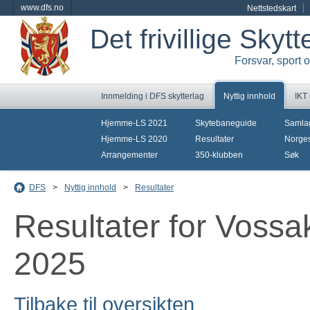
www.dfs.no
Nettstedskart
Det frivillige Skyt
Forsvar, sport 
Innmelding i DFS skytterlag
Nyttig innhold
IKT
Hjemme-LS 2021
Skytebaneguide
Samla
Hjemme-LS 2020
Resultater
Norges
Arrangementer
350-klubben
Søk
DFS
>
Nyttig innhold
>
Resultater
Resultater for Vossak
2025
Tilbake til oversikten