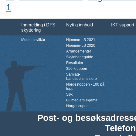
1
Innmelding i DFS
Nyttig innhold
IKT support
skytterlag
Medlemsvilkår
Hjemme-LS 2021
Hjemme-LS 2020
Arrangementer
Skytebaneguide
Resultater
350-klubben
Samlag-
Landsdelsmestere
Norgestoppen - 100 på
topp -
Søk
Bli medlem skjema
Norgescupen
Post- og besøksadress
Telefon