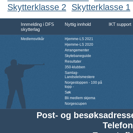
Skytterklasse 2
Skytterklasse 1
Innmelding i DFS
Nyttig innhold
IKT support
skytterlag
Medlemsvilkår
Hjemme-LS 2021
Hjemme-LS 2020
Arrangementer
Skytebaneguide
Resultater
350-klubben
Samlag-
Landsdelsmestere
Norgestoppen - 100 på
topp -
Søk
Bli medlem skjema
Norgescupen
Post- og besøksadress
Telefon