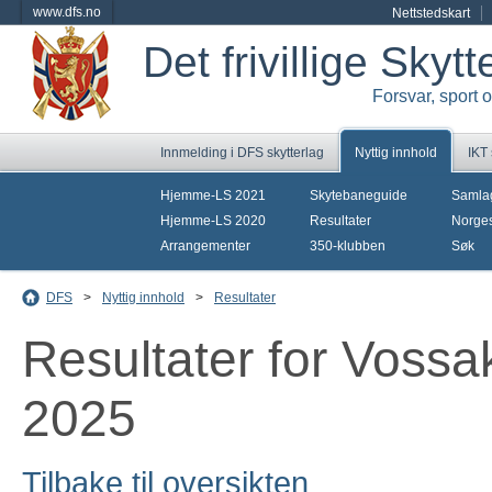
www.dfs.no
Nettstedskart
Det frivillige Skyt
Forsvar, sport 
Innmelding i DFS skytterlag
Nyttig innhold
IKT
Hjemme-LS 2021
Skytebaneguide
Samla
Hjemme-LS 2020
Resultater
Norges
Arrangementer
350-klubben
Søk
DFS
>
Nyttig innhold
>
Resultater
Resultater for Vossak
2025
Tilbake til oversikten