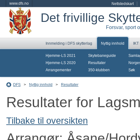
www.dfs.no
Nettstedskart
Det frivillige Skyt
Forsvar, sport 
Innmelding i DFS skytterlag
Nyttig innhold
IKT
Hjemme-LS 2021
Skytebaneguide
Samla
Hjemme-LS 2020
Resultater
Norges
Arrangementer
350-klubben
Søk
DFS
>
Nyttig innhold
>
Resultater
Resultater for Lags
Tilbake til oversikten
Arrangør: Åsane/Hordv