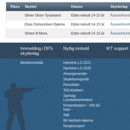
Plass
Skytter
Klasse
Skytterlag
Oliver Olsen Tysseland
Eldre rekrutt 14-15 år
Åsane/Hordv
Elias Osmundsen Djønne
Eldre rekrutt 14-15 år
Åsane/Hordv
Simen B Moss
Eldre rekrutt 14-15 år
Åsane/Hordv
Innmelding i DFS
Nyttig innhold
IKT support
skytterlag
Medlemsvilkår
Hjemme-LS 2021
Hjemme-LS 2020
Arrangementer
Skytebaneguide
Resultater
350-klubben
Samlag-
Landsdelsmestere
Norgestoppen - 100 på
topp -
Søk
Bli medlem skjema
Norgescupen