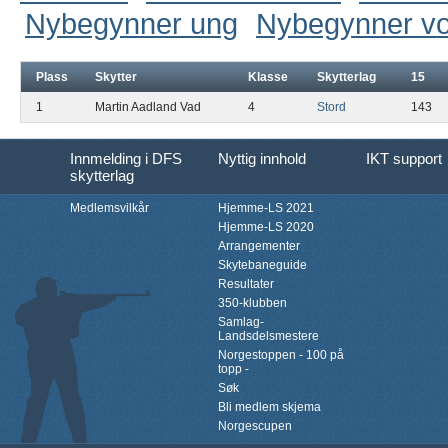
Nybegynner ung
Nybegynner v
Plass
Skytter
Klasse
Skytterlag
15
1
Martin Aadland Vad
4
Stord
143
Innmelding i DFS
Nyttig innhold
IKT support
skytterlag
Medlemsvilkår
Hjemme-LS 2021
Hjemme-LS 2020
Arrangementer
Skytebaneguide
Resultater
350-klubben
Samlag-
Landsdelsmestere
Norgestoppen - 100 på
topp -
Søk
Bli medlem skjema
Norgescupen