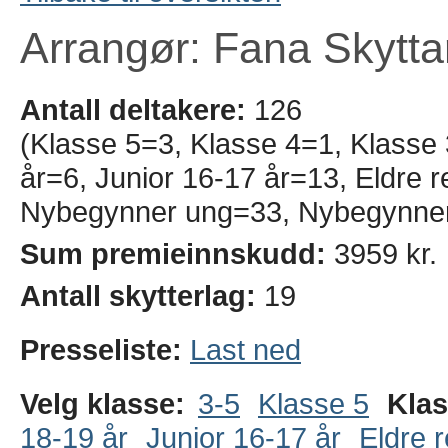
Arrangør: Fana Skytta
Antall deltakere:
126
(Klasse 5=3, Klasse 4=1, Klasse 
år=6, Junior 16-17 år=13, Eldre r
Nybegynner ung=33, Nybegynne
Sum premieinnskudd:
3959 kr.
Antall skytterlag:
19
Presseliste:
Last ned
Velg klasse:
3-5
Klasse 5
Klas
18-19 år
Junior 16-17 år
Eldre r