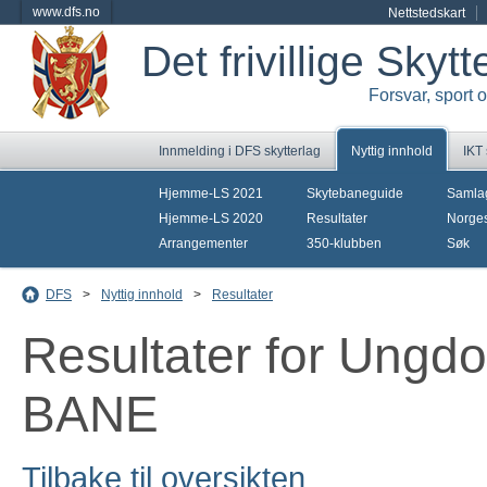
www.dfs.no
Nettstedskart
Det frivillige Skyt
Forsvar, sport 
Innmelding i DFS skytterlag
Nyttig innhold
IKT
Hjemme-LS 2021
Skytebaneguide
Samla
Hjemme-LS 2020
Resultater
Norges
Arrangementer
350-klubben
Søk
DFS
>
Nyttig innhold
>
Resultater
Resultater for Ung
BANE
Tilbake til oversikten