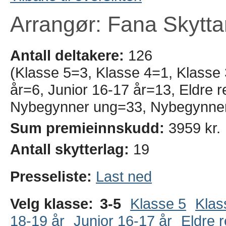
Arrangør: Fana Skytta
Antall deltakere:
126
(Klasse 5=3, Klasse 4=1, Klasse 
år=6, Junior 16-17 år=13, Eldre r
Nybegynner ung=33, Nybegynne
Sum premieinnskudd:
3959 kr.
Antall skytterlag:
19
Presseliste:
Last ned
Velg klasse:
3-5
Klasse 5
Klas
18-19 år
Junior 16-17 år
Eldre r