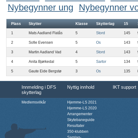
Nybegynner ung
Nybegynner v
Plass
Skytter
Klasse
Skytterlag
15
1
Mats Aadland Flatås
5
Stord
145
2
Sofie Evensen
5
Os
143
3
Martin Aadland Vad
4
Stord
143
4
Anita Bjørkedal
5
Sartor
134
5
Gaute Eide Bergstø
3
Os
135
Innmelding i DFS
Nyttig innhold
IKT support
skytterlag
Medlemsvilkår
Hjemme-LS 2021
Hjemme-LS 2020
Arrangementer
Skytebaneguide
Resultater
350-klubben
Samlag-