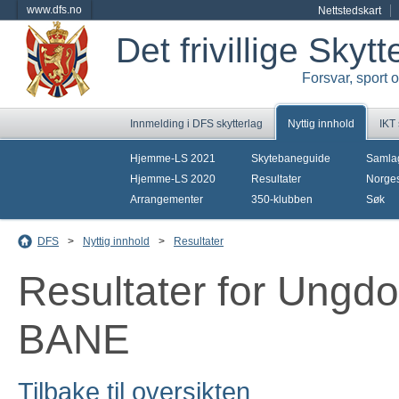
www.dfs.no
Nettstedskart
Det frivillige Skyt
Forsvar, sport 
Innmelding i DFS skytterlag
Nyttig innhold
IKT
Hjemme-LS 2021
Skytebaneguide
Samla
Hjemme-LS 2020
Resultater
Norges
Arrangementer
350-klubben
Søk
DFS
>
Nyttig innhold
>
Resultater
Resultater for Ung
BANE
Tilbake til oversikten