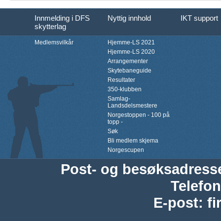
Innmelding i DFS
Nyttig innhold
IKT support
skytterlag
Medlemsvilkår
Hjemme-LS 2021
Hjemme-LS 2020
Arrangementer
Skytebaneguide
Resultater
350-klubben
Samlag-
Landsdelsmestere
Norgestoppen - 100 på
topp -
Søk
Bli medlem skjema
Norgescupen
Post- og besøksadress
Telefon
E-post
:
f