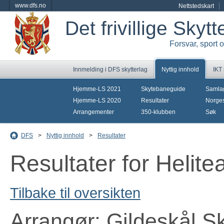
www.dfs.no
Nettstedskart
Det frivillige Skyt
Forsvar, sport 
Innmelding i DFS skytterlag
Nyttig innhold
IKT
Hjemme-LS 2021
Skytebaneguide
Samla
Hjemme-LS 2020
Resultater
Norges
Arrangementer
350-klubben
Søk
DFS
>
Nyttig innhold
>
Resultater
Resultater for Helit
Tilbake til oversikten
Arrangør: Gildeskål Sk