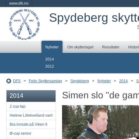
www.dfs.no
Spydeberg skytt
Nyheter
Om skytterlaget
Resultater
Histor
2014
2012
DFS
>
Follo Skyttersamlag
>
Spydeberg
>
Nyheter
>
2014
>
S
Simen slo "de gam
2014
2 cup-tap
Helene Lillekvelland vant
Bra innsats på Viken II
Ø-cup senior