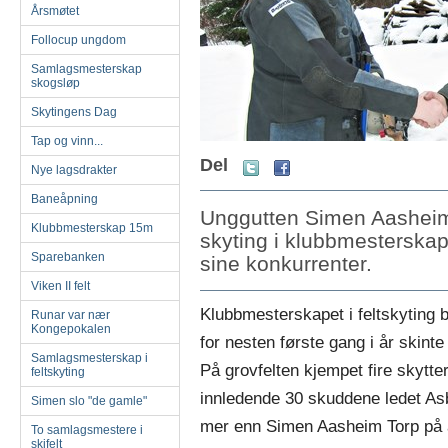
Årsmøtet
Follocup ungdom
Samlagsmesterskap
skogsløp
Skytingens Dag
Tap og vinn...
Del
Nye lagsdrakter
Baneåpning
Unggutten Simen Aasheim T
Klubbmesterskap 15m
skyting i klubbmesterskapet
Sparebanken
sine konkurrenter.
Viken II felt
Klubbmesterskapet i feltskyting 
Runar var nær
Kongepokalen
for nesten første gang i år skint
Samlagsmesterskap i
På grovfelten kjempet fire skytt
feltskyting
innledende 30 skuddene ledet Asb
Simen slo "de gamle"
mer enn Simen Aasheim Torp på a
To samlagsmestere i
skifelt