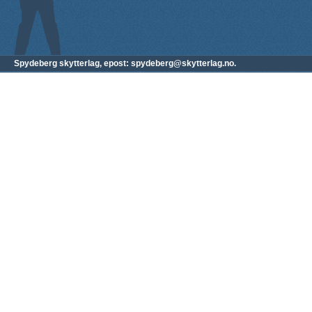
Spydeberg skytterlag, epost: spydeberg@skytterlag.no.