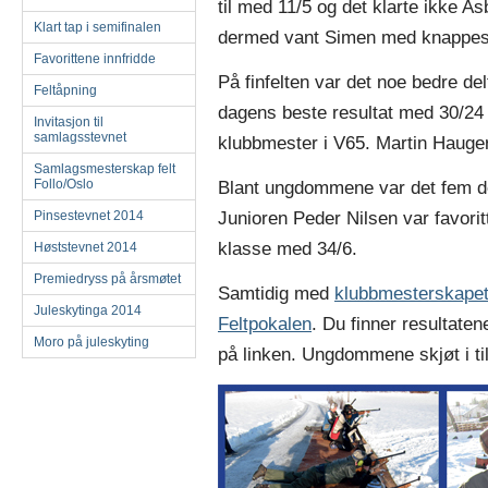
til med 11/5 og det klarte ikke As
Klart tap i semifinalen
dermed vant Simen med knappest m
Favorittene innfridde
På finfelten var det noe bedre de
Feltåpning
dagens beste resultat med 30/24
Invitasjon til
samlagsstevnet
klubbmester i V65. Martin Hauge
Samlagsmesterskap felt
Follo/Oslo
Blant ungdommene var det fem del
Junioren Peder Nilsen var favorit
Pinsestevnet 2014
klasse med 34/6.
Høststevnet 2014
Premiedryss på årsmøtet
Samtidig med
klubbmesterskape
Juleskytinga 2014
Feltpokalen
. Du finner resultate
Moro på juleskyting
på linken. Ungdommene skjøt i t