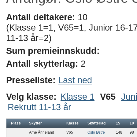
Antall deltakere:
10
(Klasse 1=1, V65=1, Junior 16-17 
11-13 år=2)
Sum premieinnskudd:
Antall skytterlag:
2
Presseliste:
Last ned
Velg klasse:
Klasse 1
V65
Juni
Rekrutt 11-13 år
Plass
Skytter
Klasse
Skytterlag
15
10
Arne Ånneland
V65
Oslo Østre
148
98