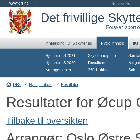
www.dfs.no
Nettstedskart
Det frivillige Skyt
Forsvar, sport 
Innmelding i DFS skytterlag
Nyttig innhold
IKT
Hjemme-LS 2021
Skytebaneguide
Samla
Hjemme-LS 2020
Resultater
Norges
Arrangementer
350-klubben
Søk
DFS
>
Nyttig innhold
>
Resultater
Resultater for Øcup
Tilbake til oversikten
Arrangør: Oslo Østre 