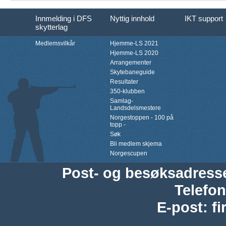
Innmelding i DFS
Nyttig innhold
IKT support
skytterlag
Medlemsvilkår
Hjemme-LS 2021
Hjemme-LS 2020
Arrangementer
Skytebaneguide
Resultater
350-klubben
Samlag-
Landsdelsmestere
Norgestoppen - 100 på
topp -
Søk
Bli medlem skjema
Norgescupen
Post- og besøksadress
Telefon
E-post
:
f