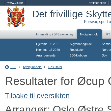
www.dfs.no
Nettstedskart
Det frivillige Skyt
Forsvar, sport 
Innmelding i DFS skytterlag
Nyttig innhold
IKT
Hjemme-LS 2021
Skytebaneguide
Samla
Hjemme-LS 2020
Resultater
Norges
Arrangementer
350-klubben
Søk
DFS
>
Nyttig innhold
>
Resultater
Resultater for Øcup
Tilbake til oversikten
Arrangør: Oslo Østre 