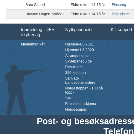
Sara Strand
Eldre rekrutt 14-15 år
Flesberg
Haakon Hagen-Småstu
Eldre rekrutt 14-15 år
Oslo Østre
Innmelding i DFS
Nyttig innhold
IKT support
skytterlag
Medlemsvilkår
Hjemme-LS 2021
Hjemme-LS 2020
Arrangementer
Skytebaneguide
Resultater
350-klubben
Samlag-
Landsdelsmestere
Norgestoppen - 100 på
topp -
Søk
Bli medlem skjema
Norgescupen
Post- og besøksadress
Telefon