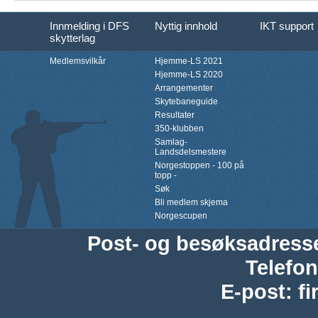
Innmelding i DFS
Nyttig innhold
IKT support
skytterlag
Medlemsvilkår
Hjemme-LS 2021
Hjemme-LS 2020
Arrangementer
Skytebaneguide
Resultater
350-klubben
Samlag-
Landsdelsmestere
Norgestoppen - 100 på
topp -
Søk
Bli medlem skjema
Norgescupen
Post- og besøksadress
Telefon
E-post
:
f