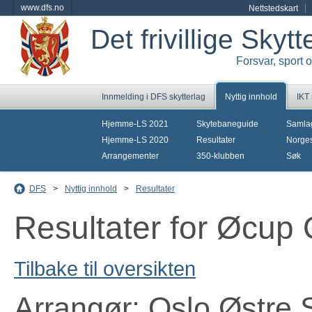
www.dfs.no
Nettstedskart
Det frivillige Skyt
Forsvar, sport 
Innmelding i DFS skytterlag
Nyttig innhold
IKT
Hjemme-LS 2021
Skytebaneguide
Samla
Hjemme-LS 2020
Resultater
Norges
Arrangementer
350-klubben
Søk
DFS
>
Nyttig innhold
>
Resultater
Resultater for Øcup
Tilbake til oversikten
Arrangør: Oslo Østre 