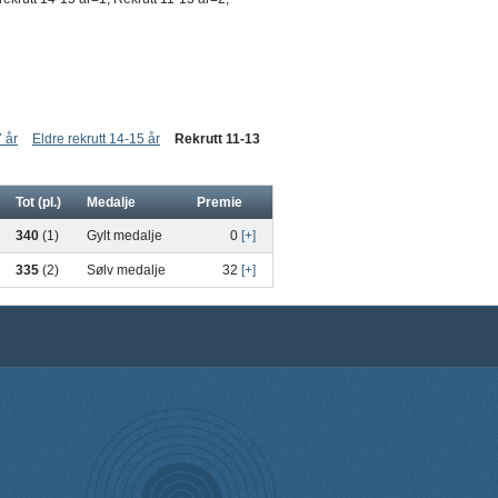
 år
Eldre rekrutt 14-15 år
Rekrutt 11-13
Tot (pl.)
Medalje
Premie
340
(1)
Gylt medalje
0
[+]
335
(2)
Sølv medalje
32
[+]