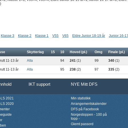
)
Klasse 3
Klasse 2
Klasse 1
V55
V65
Eldre Junior 18-19 år
Junior 16-17
sse
Skytterlag
15
10
Hoved (pl.)
Omg
Finale (pl.)
utt 11-13 år
Alta
94
241
(1)
99
340
(1)
utt 11-13 år
Alta
95
238
(2)
97
335
(2)
innhold
IKT support
NYE Mitt DFS
LS 2021
Min statistikk
LS 2020
Arrangementskalender
menter
DFS på Facebook
neguide
Norgestoppen - 100 på
topp -
er
Glemt passord
bben