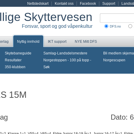
Nettstedskart
Kontakt oss
Facebook
Support
Landssk
illige Skyttervesen
Forsvar, sport og god våpenkultur
DFS.no
terlag
Nyttig innhold
IKT support
NYE Mitt DFS
Skytebaneguide
Samlag-Landsdelsmestere
Bli medlem skjema
Resultater
Norgestoppen - 100 på topp -
Norgescupen
350-klubben
Søk
DKS 15M
lag
Dato: 
2=2, Klasse 1=1, V55=4, V65=4, Eldre Junior 18-19 år=1, Junior 16-17 år=1, Eldre r