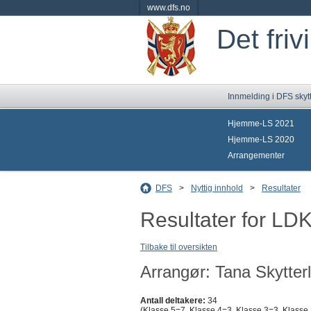
www.dfs.no
Det friv
Innmelding i DFS skyt
Hjemme-LS 2021
Hjemme-LS 2020
Arrangementer
DFS
>
Nyttig innhold
>
Resultater
Resultater for L
Tilbake til oversikten
Arrangør: Tana Skytter
Antall deltakere:
34
(Klasse 5=7, Klasse 4=3, Klasse 3=3, Klasse 