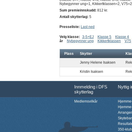
Nybegynner ung=1, Kikkertklassen=2, V75=2
Sum premieinnskudd:
812 kr.
Antall skytterlag:
5
Presseliste:
Last ned
Velg klasse:
3-5+EJ
Klasse 5
Klasse 4
år
Nybegynner ung
Kikkertklassen
V75
Plass
Skytter
Kla
Jenny Helene Isaksen
Rekr
Kristin Isaksen
Rekr
Innmelding i DFS
Nyttig 
skytterlag
Medlemsvilkår
Hjemme-
Hjemme-
Arrange
Skyteba
Resultat
350-klu