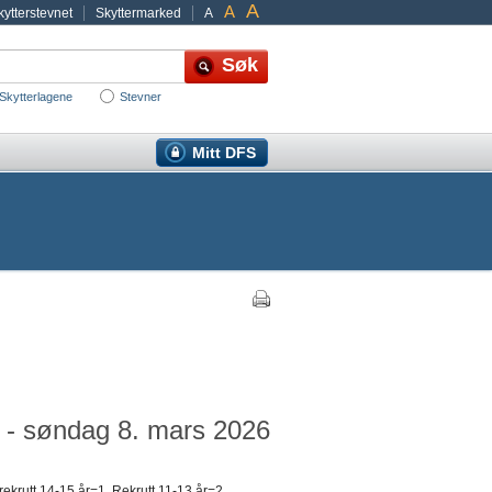
A
A
ytterstevnet
Skyttermarked
A
Skytterlagene
Stevner
Mitt DFS
6 - søndag 8. mars 2026
ekrutt 14-15 år=1, Rekrutt 11-13 år=2,