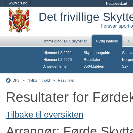
www.dfs.no
Nettstedskart
Det frivillige Skyt
Forsvar, sport 
Innmelding i DFS skytterlag
Nyttig innhold
IKT
Hjemme-LS 2021
Skytebaneguide
Samla
Hjemme-LS 2020
Resultater
Norges
Arrangementer
350-klubben
Søk
DFS
>
Nyttig innhold
>
Resultater
Resultater for Førde
Tilbake til oversikten
Arrangør: Førde Skytt