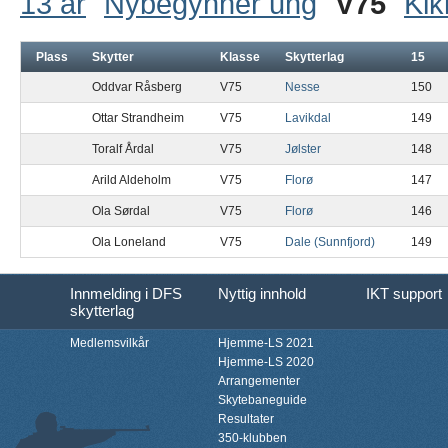
13 år
Nybegynner ung
V75
Kik
Plass
Skytter
Klasse
Skytterlag
15
Oddvar Råsberg
V75
Nesse
150
Ottar Strandheim
V75
Lavikdal
149
Toralf Årdal
V75
Jølster
148
Arild Aldeholm
V75
Florø
147
Ola Sørdal
V75
Florø
146
Ola Loneland
V75
Dale (Sunnfjord)
149
Innmelding i DFS
Nyttig innhold
IKT support
skytterlag
Medlemsvilkår
Hjemme-LS 2021
Hjemme-LS 2020
Arrangementer
Skytebaneguide
Resultater
350-klubben