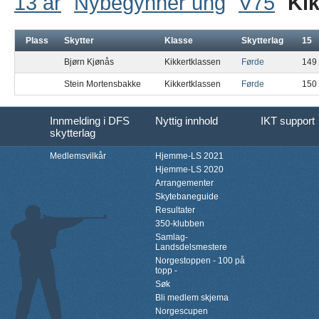
13 år
Nybegynner ung
V75
Kik
Plass
Skytter
Klasse
Skytterlag
15
Bjørn Kjønås
Kikkertklassen
Førde
149
Stein Mortensbakke
Kikkertklassen
Førde
150
Innmelding i DFS
Nyttig innhold
IKT support
skytterlag
Medlemsvilkår
Hjemme-LS 2021
Hjemme-LS 2020
Arrangementer
Skytebaneguide
Resultater
350-klubben
Samlag-
Landsdelsmestere
Norgestoppen - 100 på
topp -
Søk
Bli medlem skjema
Norgescupen