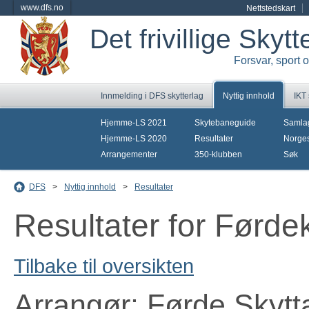
www.dfs.no
Nettstedskart
Det frivillige Skyt
Forsvar, sport 
Innmelding i DFS skytterlag
Nyttig innhold
IKT
Hjemme-LS 2021
Skytebaneguide
Samla
Hjemme-LS 2020
Resultater
Norges
Arrangementer
350-klubben
Søk
DFS
>
Nyttig innhold
>
Resultater
Resultater for Førde
Tilbake til oversikten
Arrangør: Førde Skytt