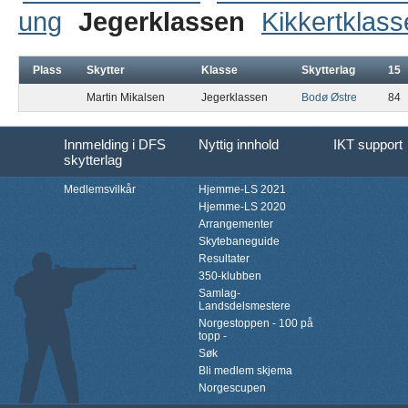
ung
Jegerklassen
Kikkertklas
Plass
Skytter
Klasse
Skytterlag
15
Martin Mikalsen
Jegerklassen
Bodø Østre
84
Innmelding i DFS
Nyttig innhold
IKT support
skytterlag
Medlemsvilkår
Hjemme-LS 2021
Hjemme-LS 2020
Arrangementer
Skytebaneguide
Resultater
350-klubben
Samlag-
Landsdelsmestere
Norgestoppen - 100 på
topp -
Søk
Bli medlem skjema
Norgescupen