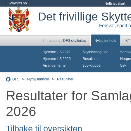
www.dfs.no
Nettstedskart
Det frivillige Skyt
Forsvar, sport 
Innmelding i DFS skytterlag
Nyttig innhold
IKT
Hjemme-LS 2021
Skytebaneguide
Samla
Hjemme-LS 2020
Resultater
Norges
Arrangementer
350-klubben
Søk
DFS
>
Nyttig innhold
>
Resultater
Resultater for Saml
2026
Tilbake til oversikten