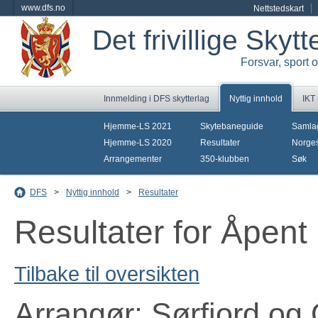
www.dfs.no
Nettstedskart
Det frivillige Skyt
Forsvar, sport 
Innmelding i DFS skytterlag
Nyttig innhold
IKT
Hjemme-LS 2021
Skytebaneguide
Samla
Hjemme-LS 2020
Resultater
Norges
Arrangementer
350-klubben
Søk
DFS
>
Nyttig innhold
>
Resultater
Resultater for Åpent
Tilbake til oversikten
Arrangør: Sørfjord og