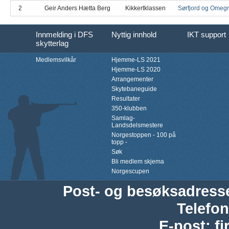
2
Geir Anders Hætta Berg
Kikkertklassen
Sørfjord og Omeg
Innmelding i DFS
Nyttig innhold
IKT support
skytterlag
Medlemsvilkår
Hjemme-LS 2021
Hjemme-LS 2020
Arrangementer
Skytebaneguide
Resultater
350-klubben
Samlag-
Landsdelsmestere
Norgestoppen - 100 på
topp -
Søk
Bli medlem skjema
Norgescupen
Post- og besøksadress
Telefon
E-post
:
f