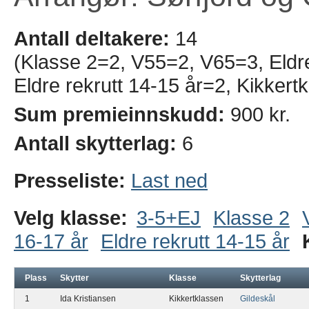
Antall deltakere:
14
(Klasse 2=2, V55=2, V65=3, Eldre
Eldre rekrutt 14-15 år=2, Kikker
Sum premieinnskudd:
900 kr.
Antall skytterlag:
6
Presseliste:
Last ned
Velg klasse:
3-5+EJ
Klasse 2
16-17 år
Eldre rekrutt 14-15 år
Plass
Skytter
Klasse
Skytterlag
1
Ida Kristiansen
Kikkertklassen
Gildeskål