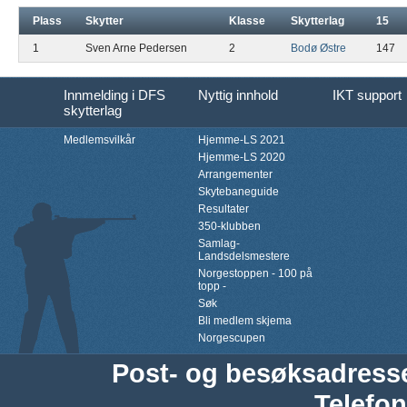
Plass
Skytter
Klasse
Skytterlag
15
1
Sven Arne Pedersen
2
Bodø Østre
147
Innmelding i DFS
Nyttig innhold
IKT support
skytterlag
Medlemsvilkår
Hjemme-LS 2021
Hjemme-LS 2020
Arrangementer
Skytebaneguide
Resultater
350-klubben
Samlag-
Landsdelsmestere
Norgestoppen - 100 på
topp -
Søk
Bli medlem skjema
Norgescupen
Post- og besøksadress
Telefon