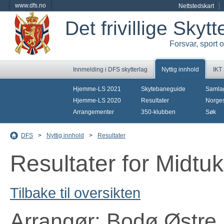
www.dfs.no
Nettstedskart
Det frivillige Skyt
Forsvar, sport 
Innmelding i DFS skytterlag
Nyttig innhold
IKT
Hjemme-LS 2021
Skytebaneguide
Samla
Hjemme-LS 2020
Resultater
Norges
Arrangementer
350-klubben
Søk
DFS
>
Nyttig innhold
>
Resultater
Resultater for Midtu
Tilbake til oversikten
Arrangør: Bodø Østre 