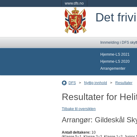
www.dfs.no
Det friv
Innmelding i DFS skyt
Hjemme-LS 2021
Hjemme-LS 2020
Arrangementer
DFS
>
Nyttig innhold
>
Resultater
Resultater for Hel
Tilbake til oversikten
Arrangør: Gildeskål Sky
Antall deltakere:
10
(Klasse 5=1, Klasse 2=2, Klasse 1=2, Junior 1