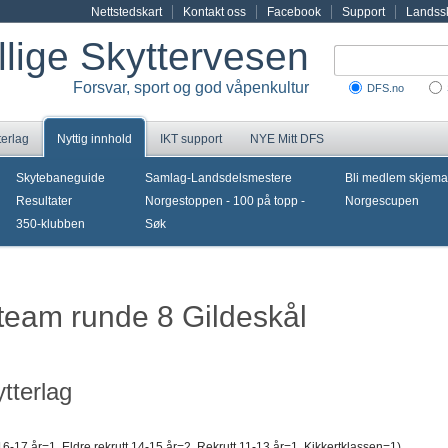
Nettstedskart
Kontakt oss
Facebook
Support
Landssk
illige Skyttervesen
Forsvar, sport og god våpenkultur
DFS.no
terlag
Nyttig innhold
IKT support
NYE Mitt DFS
Skytebaneguide
Samlag-Landsdelsmestere
Bli medlem skjema
Resultater
Norgestoppen - 100 på topp -
Norgescupen
350-klubben
Søk
iteam runde 8 Gildeskål
tterlag
6-17 år=1, Eldre rekrutt 14-15 år=2, Rekrutt 11-13 år=1, Kikkertklassen=1)