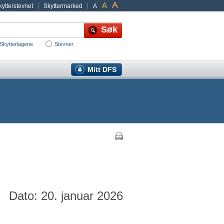
A
A
ytterstevnet
Skyttermarked
A
Skytterlagene
Stevner
Mitt DFS
Dato: 20. januar 2026