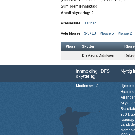
Sum premieinnskudd:
Antall skytterlag:
2
Presseliste:
Last ned
Velg klasse:
3-5+EJ
Klasse 5
Klasse 2
Plass
Skytter
Klass
Dis Asora Didriksen
Rekrut
Innmelding i DFS
Nyttig 
skytterlag
Medlemsvilkår
Hjemme-
Hjemme-
Arrange
Skyteba
Resultat
350-klu
Samlag-
Landsde
Norgesto
topp -