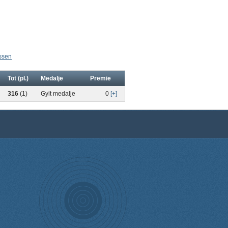
assen
Tot (pl.)
Medalje
Premie
316
(1)
Gylt medalje
0
[+]