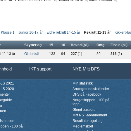
Klasse 1
Junior 16-17 år
Eldre rekrutt 14-15 år
Rekrutt 11-13 år
Kikkertkl
e
Skytterlag
15
10
Hoved (pl.)
Omg
Finale (pl.)
t 11-13 år
Gildeskål
133
94
227
(1)
89
316
(1)
innhold
IKT support
NYE Mitt DFS
LS 2021
Min statistikk
LS 2020
Arrangementskalender
menter
DFS på Facebook
neguide
Norgestoppen - 100 på
topp -
er
Glemt passord
bben
Mitt NST-abonnement
lsmestere
Resultater eget lag
ppen - 100 på
Medlemskort