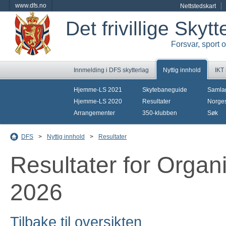
www.dfs.no
Nettstedskart
Det frivillige Skyt
Forsvar, sport 
Innmelding i DFS skytterlag
Nyttig innhold
IKT
Hjemme-LS 2021
Skytebaneguide
Samla
Hjemme-LS 2020
Resultater
Norges
Arrangementer
350-klubben
Søk
DFS
>
Nyttig innhold
>
Resultater
Resultater for Orga
2026
Tilbake til oversikten