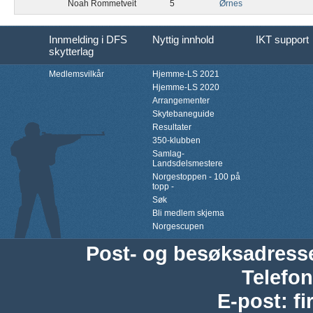
Noah Rommetveit
5
Ørnes
Innmelding i DFS
Nyttig innhold
IKT support
skytterlag
Medlemsvilkår
Hjemme-LS 2021
Hjemme-LS 2020
Arrangementer
Skytebaneguide
Resultater
350-klubben
Samlag-
Landsdelsmestere
Norgestoppen - 100 på
topp -
Søk
Bli medlem skjema
Norgescupen
Post- og besøksadress
Telefon
E-post
:
f