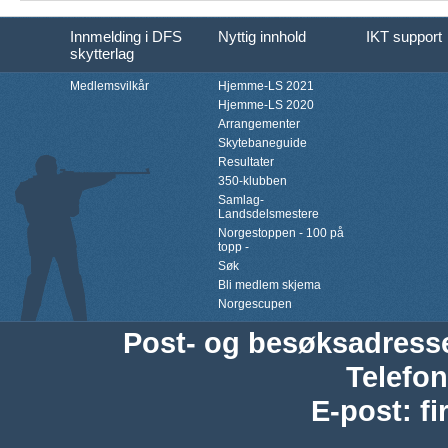
Innmelding i DFS
Nyttig innhold
IKT support
skytterlag
Medlemsvilkår
Hjemme-LS 2021
Hjemme-LS 2020
Arrangementer
Skytebaneguide
Resultater
350-klubben
Samlag-
Landsdelsmestere
Norgestoppen - 100 på
topp -
Søk
Bli medlem skjema
Norgescupen
Post- og besøksadress
Telefon
E-post
:
f