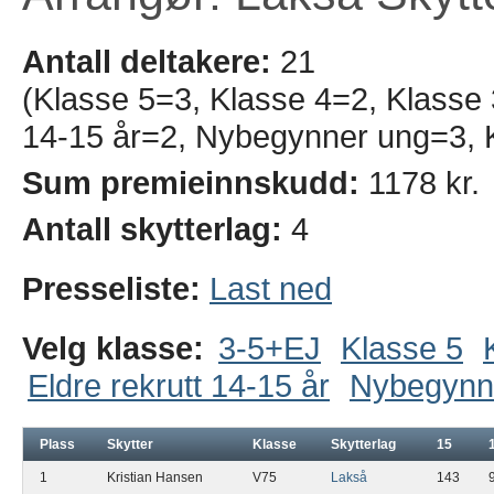
Antall deltakere:
21
(Klasse 5=3, Klasse 4=2, Klasse 
14-15 år=2, Nybegynner ung=3, 
Sum premieinnskudd:
1178 kr.
Antall skytterlag:
4
Presseliste:
Last ned
Velg klasse:
3-5+EJ
Klasse 5
Eldre rekrutt 14-15 år
Nybegynn
Plass
Skytter
Klasse
Skytterlag
15
1
Kristian Hansen
V75
Lakså
143