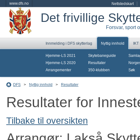
www.dfs.no
Nettstedskart
Det frivillige Skyt
Forsvar, sport 
Innmelding i DFS skytterlag
Nyttig innhold
IKT
Hjemme-LS 2021
Skytebaneguide
Samla
Hjemme-LS 2020
Resultater
Norges
Arrangementer
350-klubben
Søk
DFS
>
Nyttig innhold
>
Resultater
Resultater for Innes
Tilbake til oversikten
Arrangør: Lakså Skytt