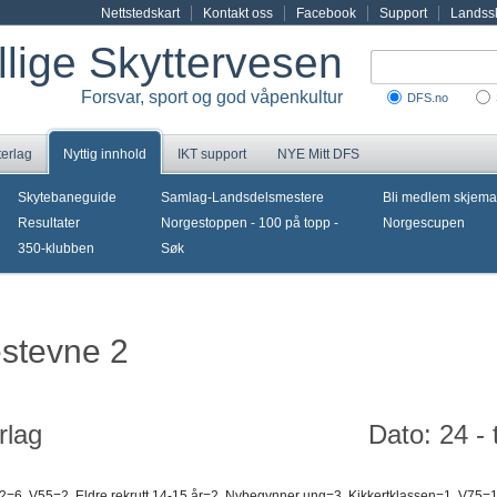
Nettstedskart
Kontakt oss
Facebook
Support
Landssk
illige Skyttervesen
Forsvar, sport og god våpenkultur
DFS.no
terlag
Nyttig innhold
IKT support
NYE Mitt DFS
Skytebaneguide
Samlag-Landsdelsmestere
Bli medlem skjema
Resultater
Norgestoppen - 100 på topp -
Norgescupen
350-klubben
Søk
estevne 2
rlag
Dato: 24 -
 2=6, V55=2, Eldre rekrutt 14-15 år=2, Nybegynner ung=3, Kikkertklassen=1, V75=1