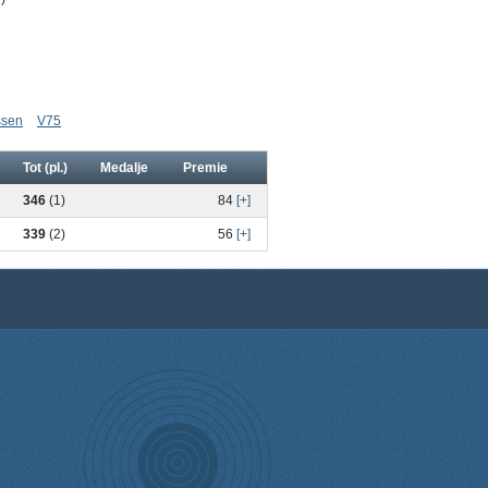
ssen
V75
Tot (pl.)
Medalje
Premie
346
(1)
84
[+]
339
(2)
56
[+]