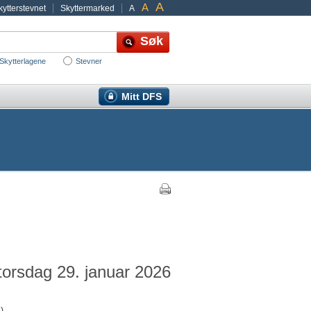
A
A
ytterstevnet
Skyttermarked
A
Skytterlagene
Stevner
Mitt DFS
 torsdag 29. januar 2026
)