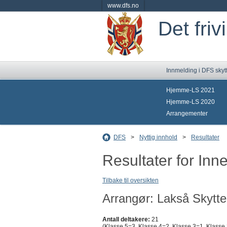
www.dfs.no
Det friv
Innmelding i DFS skyt
Hjemme-LS 2021
Hjemme-LS 2020
Arrangementer
DFS
>
Nyttig innhold
>
Resultater
Resultater for Inn
Tilbake til oversikten
Arrangør: Lakså Skytte
Antall deltakere:
21
(Klasse 5=3, Klasse 4=2, Klasse 3=1, Klasse