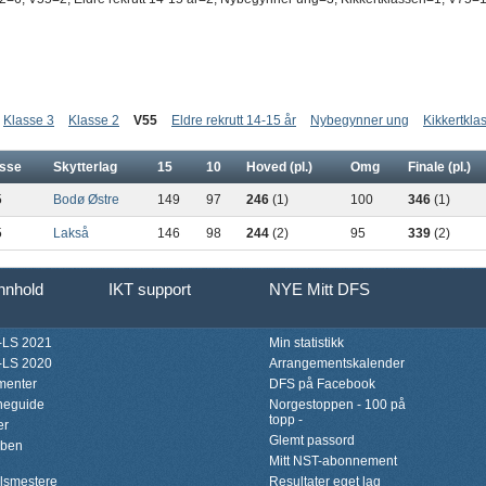
Klasse 3
Klasse 2
V55
Eldre rekrutt 14-15 år
Nybegynner ung
Kikkertkla
sse
Skytterlag
15
10
Hoved (pl.)
Omg
Finale (pl.)
5
Bodø Østre
149
97
246
(1)
100
346
(1)
5
Lakså
146
98
244
(2)
95
339
(2)
innhold
IKT support
NYE Mitt DFS
LS 2021
Min statistikk
LS 2020
Arrangementskalender
menter
DFS på Facebook
neguide
Norgestoppen - 100 på
topp -
er
Glemt passord
bben
Mitt NST-abonnement
lsmestere
Resultater eget lag