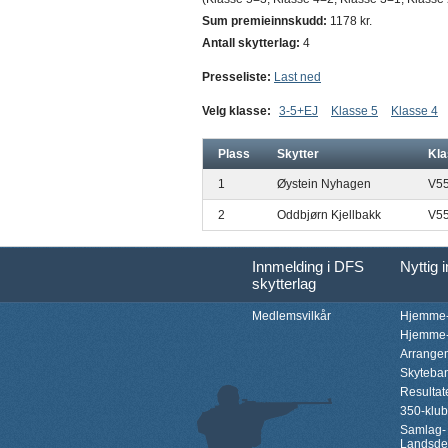
Sum premieinnskudd:
1178 kr.
Antall skytterlag:
4
Presseliste:
Last ned
Velg klasse:
3-5+EJ
Klasse 5
Klasse 4
Plass
Skytter
Kla
1
Øystein Nyhagen
V5
2
Oddbjørn Kjellbakk
V5
Innmelding i DFS
Nyttig 
skytterlag
Medlemsvilkår
Hjemme-
Hjemme-
Arrange
Skyteba
Resultat
350-klu
Samlag-
Landsde