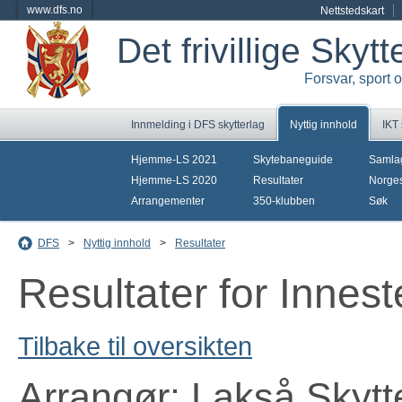
www.dfs.no
Nettstedskart
Det frivillige Skyt
Forsvar, sport 
Innmelding i DFS skytterlag
Nyttig innhold
IKT
Hjemme-LS 2021
Skytebaneguide
Samla
Hjemme-LS 2020
Resultater
Norges
Arrangementer
350-klubben
Søk
DFS
>
Nyttig innhold
>
Resultater
Resultater for Innes
Tilbake til oversikten
Arrangør: Lakså Skytt