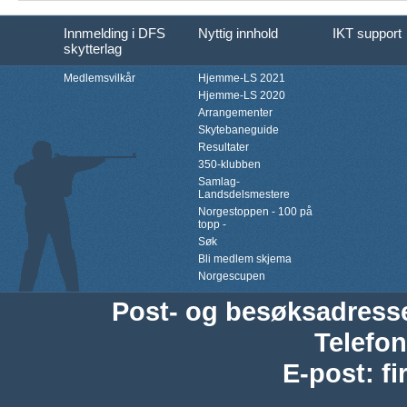
Innmelding i DFS
Nyttig innhold
IKT support
skytterlag
Medlemsvilkår
Hjemme-LS 2021
Hjemme-LS 2020
Arrangementer
Skytebaneguide
Resultater
350-klubben
Samlag-
Landsdelsmestere
Norgestoppen - 100 på
topp -
Søk
Bli medlem skjema
Norgescupen
Post- og besøksadress
Telefon
E-post
:
f