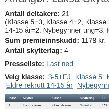
Antall deltakere:
21
(Klasse 5=3, Klasse 4=2, Klasse 
14-15 år=2, Nybegynner ung=3, 
Sum premieinnskudd:
1178 kr.
Antall skytterlag:
4
Presseliste:
Last ned
Velg klasse:
3-5+EJ
Klasse 5
Eldre rekrutt 14-15 år
Nybegynn
Plass
Skytter
Klasse
Skytterlag
15
1
Ida Kristiansen
Kikkertklassen
Gildeskål
149