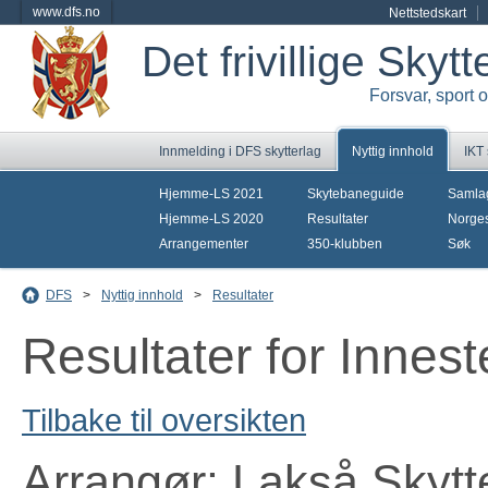
www.dfs.no
Nettstedskart
Det frivillige Skyt
Forsvar, sport 
Innmelding i DFS skytterlag
Nyttig innhold
IKT
Hjemme-LS 2021
Skytebaneguide
Samla
Hjemme-LS 2020
Resultater
Norges
Arrangementer
350-klubben
Søk
DFS
>
Nyttig innhold
>
Resultater
Resultater for Innes
Tilbake til oversikten
Arrangør: Lakså Skytt