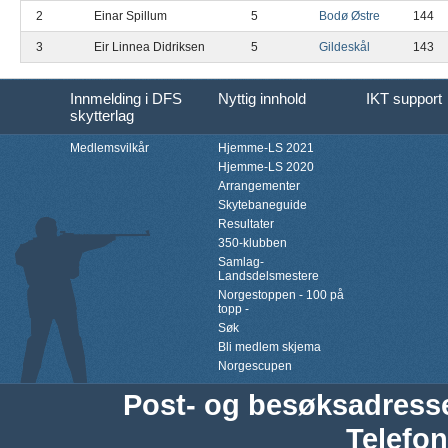
2
Einar Spillum
5
Bodø Østre
144
3
Eir Linnea Didriksen
5
Gildeskål
143
Innmelding i DFS
Nyttig innhold
IKT support
skytterlag
Medlemsvilkår
Hjemme-LS 2021
Hjemme-LS 2020
Arrangementer
Skytebaneguide
Resultater
350-klubben
Samlag-
Landsdelsmestere
Norgestoppen - 100 på
topp -
Søk
Bli medlem skjema
Norgescupen
Post- og besøksadress
Telefon