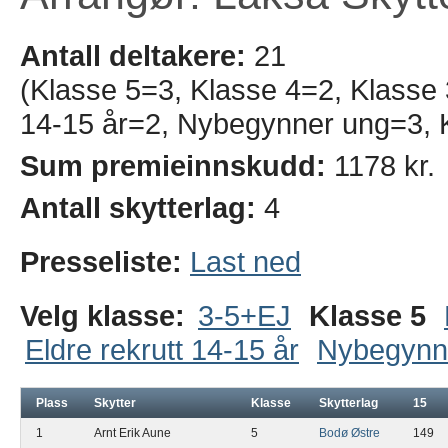
Antall deltakere:
21
(Klasse 5=3, Klasse 4=2, Klasse 
14-15 år=2, Nybegynner ung=3, 
Sum premieinnskudd:
1178 kr.
Antall skytterlag:
4
Presseliste:
Last ned
Velg klasse:
3-5+EJ
Klasse 5
Eldre rekrutt 14-15 år
Nybegynn
Plass
Skytter
Klasse
Skytterlag
15
1
Arnt Erik Aune
5
Bodø Østre
149