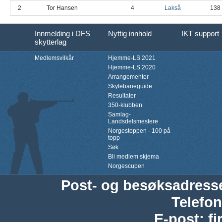
2
Tor Hansen
4
Lakså
138
Innmelding i DFS
Nyttig innhold
IKT support
skytterlag
Medlemsvilkår
Hjemme-LS 2021
Hjemme-LS 2020
Arrangementer
Skytebaneguide
Resultater
350-klubben
Samlag-
Landsdelsmestere
Norgestoppen - 100 på
topp -
Søk
Bli medlem skjema
Norgescupen
Post- og besøksadress
Telefon
E-post
:
f