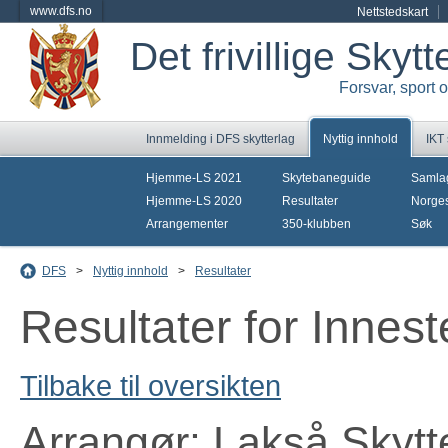
www.dfs.no
Nettstedskart
Det frivillige Skyt
Forsvar, sport 
Innmelding i DFS skytterlag
Nyttig innhold
IKT
Hjemme-LS 2021
Skytebaneguide
Samla
Hjemme-LS 2020
Resultater
Norges
Arrangementer
350-klubben
Søk
DFS
>
Nyttig innhold
>
Resultater
Resultater for Innes
Tilbake til oversikten
Arrangør: Lakså Skytt