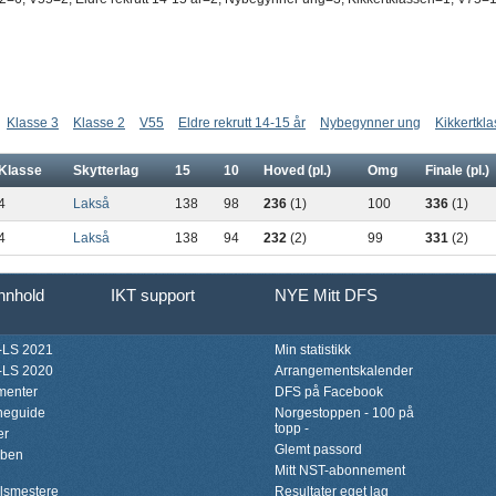
Klasse 3
Klasse 2
V55
Eldre rekrutt 14-15 år
Nybegynner ung
Kikkertkl
Klasse
Skytterlag
15
10
Hoved (pl.)
Omg
Finale (pl.)
4
Lakså
138
98
236
(1)
100
336
(1)
4
Lakså
138
94
232
(2)
99
331
(2)
innhold
IKT support
NYE Mitt DFS
LS 2021
Min statistikk
LS 2020
Arrangementskalender
menter
DFS på Facebook
neguide
Norgestoppen - 100 på
topp -
er
Glemt passord
bben
Mitt NST-abonnement
lsmestere
Resultater eget lag