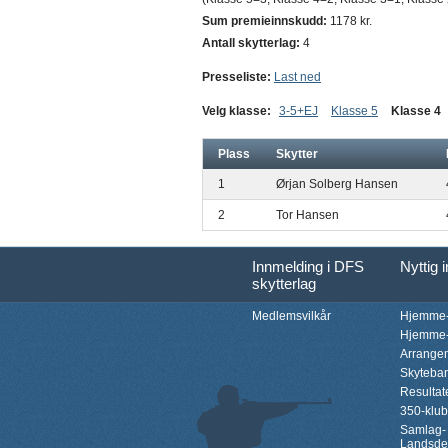
Sum premieinnskudd:
1178 kr.
Antall skytterlag:
4
Presseliste:
Last ned
Velg klasse:
3-5+EJ
Klasse 5
Klasse 4
Plass
Skytter
1
Ørjan Solberg Hansen
2
Tor Hansen
Innmelding i DFS
Nyttig 
skytterlag
Medlemsvilkår
Hjemme-
Hjemme-
Arrange
Skyteba
Resultat
350-klu
Samlag-
Landsde