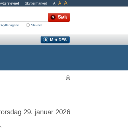
A
A
ytterstevnet
Skyttermarked
A
Skytterlagene
Stevner
Mitt DFS
 torsdag 29. januar 2026
)