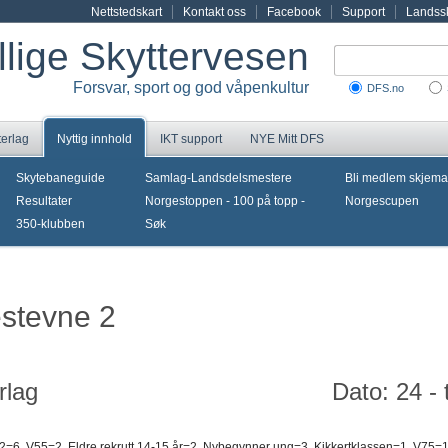
Nettstedskart
Kontakt oss
Facebook
Support
Landssk
illige Skyttervesen
Forsvar, sport og god våpenkultur
DFS.no
terlag
Nyttig innhold
IKT support
NYE Mitt DFS
Skytebaneguide
Samlag-Landsdelsmestere
Bli medlem skjema
Resultater
Norgestoppen - 100 på topp -
Norgescupen
350-klubben
Søk
estevne 2
rlag
Dato: 24 -
 2=6, V55=2, Eldre rekrutt 14-15 år=2, Nybegynner ung=3, Kikkertklassen=1, V75=1