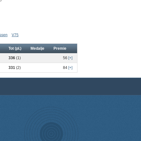
assen
V75
Tot (pl.)
Medalje
Premie
336
(1)
56
[+]
331
(2)
84
[+]