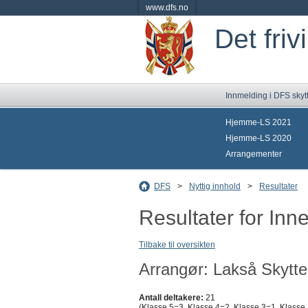
www.dfs.no
Det friv
Innmelding i DFS skyt
Hjemme-LS 2021
Hjemme-LS 2020
Arrangementer
DFS
>
Nyttig innhold
>
Resultater
Resultater for Inn
Tilbake til oversikten
Arrangør: Lakså Skytte
Antall deltakere:
21
(Klasse 5=3, Klasse 4=2, Klasse 3=1, Klasse