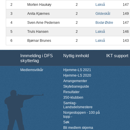
2
Morten Haukøy
2
Lakså
147
3
Anita Kjærnes
2
Gildeskål
149
4
Sven Arne Pedersen
2
Bodø Østre
147
5
Truls Hansen
2
Lakså
146
6
Bjørnar Brunes
2
Lakså
143
Innmelding i DFS
Nyttig innhold
IKT support
skytterlag
Medlemsvilkår
Hjemme-LS 2021
Hjemme-LS 2020
Arrangementer
Skytebaneguide
Resultater
350-klubben
Samlag-
Landsdelsmestere
Norgestoppen - 100 på
topp -
Søk
Bli medlem skjema