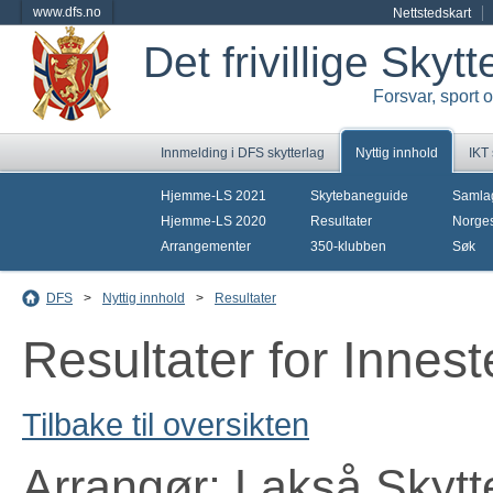
www.dfs.no
Nettstedskart
Det frivillige Skyt
Forsvar, sport 
Innmelding i DFS skytterlag
Nyttig innhold
IKT
Hjemme-LS 2021
Skytebaneguide
Samla
Hjemme-LS 2020
Resultater
Norges
Arrangementer
350-klubben
Søk
DFS
>
Nyttig innhold
>
Resultater
Resultater for Innes
Tilbake til oversikten
Arrangør: Lakså Skytt