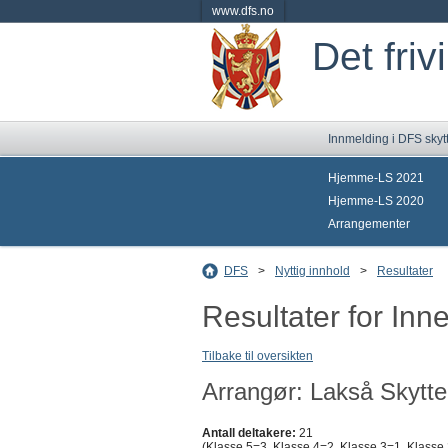
www.dfs.no
Det friv
Innmelding i DFS skyt
Hjemme-LS 2021
Hjemme-LS 2020
Arrangementer
DFS
>
Nyttig innhold
>
Resultater
Resultater for Inn
Tilbake til oversikten
Arrangør: Lakså Skytte
Antall deltakere:
21
(Klasse 5=3, Klasse 4=2, Klasse 3=1, Klasse