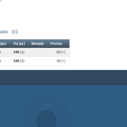
assen
V75
(pl.)
Tot (pl.)
Medalje
Premie
)
346
(1)
60
[+]
)
346
(2)
40
[+]