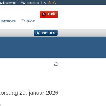
A
A
ytterstevnet
Skyttermarked
A
Skytterlagene
Stevner
Mitt DFS
 torsdag 29. januar 2026
)