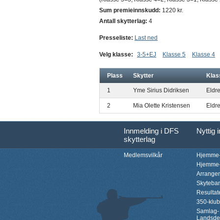
Sum premieinnskudd:
1220 kr.
Antall skytterlag:
4
Presseliste:
Last ned
Velg klasse:
3-5+EJ
Klasse 5
Klasse 4
Plass
Skytter
Klas
1
Yme Sirius Didriksen
Eldre
2
Mia Olette Kristensen
Eldre
Innmelding i DFS
Nyttig 
skytterlag
Medlemsvilkår
Hjemme-
Hjemme-
Arrange
Skyteba
Resultat
350-klu
Samlag-
Landsde