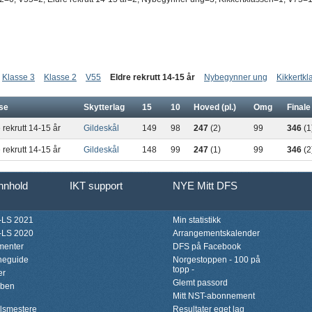
Klasse 3
Klasse 2
V55
Eldre rekrutt 14-15 år
Nybegynner ung
Kikkertkl
se
Skytterlag
15
10
Hoved (pl.)
Omg
Finale 
 rekrutt 14-15 år
Gildeskål
149
98
247
(2)
99
346
(1
 rekrutt 14-15 år
Gildeskål
148
99
247
(1)
99
346
(2
innhold
IKT support
NYE Mitt DFS
LS 2021
Min statistikk
LS 2020
Arrangementskalender
menter
DFS på Facebook
neguide
Norgestoppen - 100 på
topp -
er
Glemt passord
bben
Mitt NST-abonnement
lsmestere
Resultater eget lag