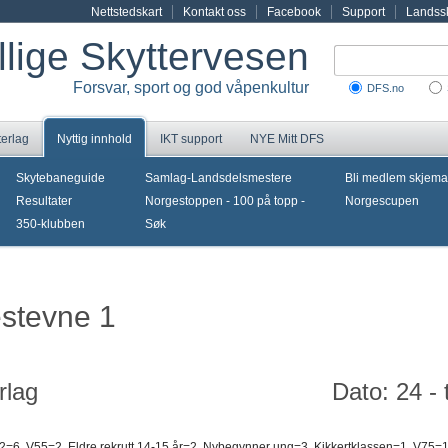
Nettstedskart
Kontakt oss
Facebook
Support
Landssk
illige Skyttervesen
Forsvar, sport og god våpenkultur
DFS.no
terlag
Nyttig innhold
IKT support
NYE Mitt DFS
Skytebaneguide
Samlag-Landsdelsmestere
Bli medlem skjema
Resultater
Norgestoppen - 100 på topp -
Norgescupen
350-klubben
Søk
estevne 1
rlag
Dato: 24 -
 2=6, V55=2, Eldre rekrutt 14-15 år=2, Nybegynner ung=3, Kikkertklassen=1, V75=1