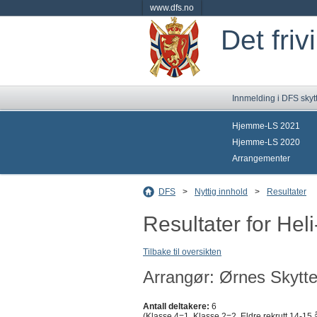
www.dfs.no
Det friv
Innmelding i DFS skyt
Hjemme-LS 2021
Hjemme-LS 2020
Arrangementer
DFS
>
Nyttig innhold
>
Resultater
Resultater for Hel
Tilbake til oversikten
Arrangør: Ørnes Skytte
Antall deltakere:
6
(Klasse 4=1, Klasse 2=2, Eldre rekrutt 14-15 