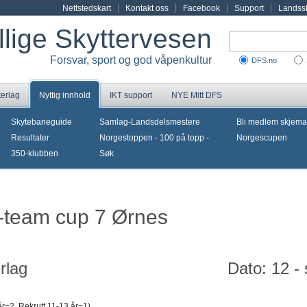
Nettstedskart
Kontakt oss
Facebook
Support
Landssk
illige Skyttervesen
Forsvar, sport og god våpenkultur
DFS.no
terlag
Nyttig innhold
IKT support
NYE Mitt DFS
Skytebaneguide
Samlag-Landsdelsmestere
Bli medlem skjema
Resultater
Norgestoppen - 100 på topp -
Norgescupen
350-klubben
Søk
i-team cup 7 Ørnes
rlag
Dato: 12 -
år=2, Rekrutt 11-13 år=1)