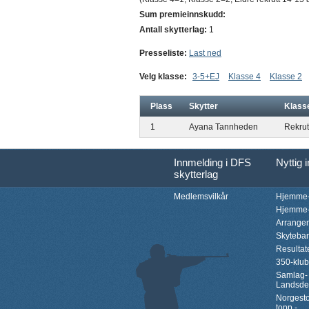
Sum premieinnskudd:
Antall skytterlag:
1
Presseliste:
Last ned
Velg klasse:
3-5+EJ
Klasse 4
Klasse 2
Plass
Skytter
Klass
1
Ayana Tannheden
Rekrut
Innmelding i DFS
Nyttig 
skytterlag
Medlemsvilkår
Hjemme-
Hjemme-
Arrange
Skyteba
Resultat
350-klu
Samlag-
Landsde
Norgesto
topp -