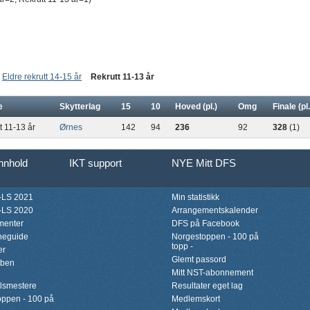
Eldre rekrutt 14-15 år
Rekrutt 11-13 år
e
Skytterlag
15
10
Hoved (pl.)
Omg
Finale (pl.
t 11-13 år
Ørnes
142
94
236
92
328
(1)
innhold
IKT support
NYE Mitt DFS
LS 2021
Min statistikk
LS 2020
Arrangementskalender
menter
DFS på Facebook
neguide
Norgestoppen - 100 på
topp -
er
Glemt passord
bben
Mitt NST-abonnement
lsmestere
Resultater eget lag
ppen - 100 på
Medlemskort