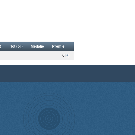
)
Tot (pl.)
Medalje
Premie
0
[+]