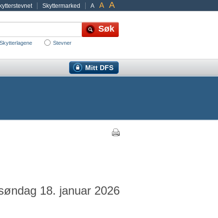
A
A
ytterstevnet
Skyttermarked
A
Skytterlagene
Stevner
Mitt DFS
 søndag 18. januar 2026