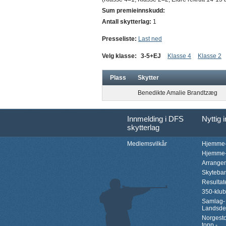
Sum premieinnskudd:
Antall skytterlag:
1
Presseliste:
Last ned
Velg klasse:
3-5+EJ
Klasse 4
Klasse 2
Plass
Skytter
Benedikte Amalie Brandtzæg
Innmelding i DFS
Nyttig 
skytterlag
Medlemsvilkår
Hjemme-
Hjemme-
Arrange
Skyteba
Resultat
350-klu
Samlag-
Landsde
Norgesto
topp -