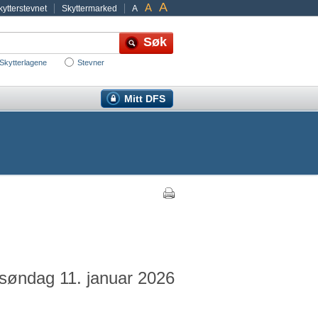
A
A
ytterstevnet
Skyttermarked
A
Skytterlagene
Stevner
Mitt DFS
 søndag 11. januar 2026