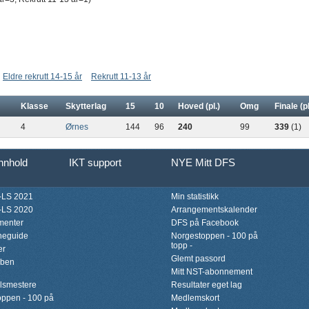
Eldre rekrutt 14-15 år
Rekrutt 11-13 år
Klasse
Skytterlag
15
10
Hoved (pl.)
Omg
Finale (pl
4
Ørnes
144
96
240
99
339
(1)
innhold
IKT support
NYE Mitt DFS
LS 2021
Min statistikk
LS 2020
Arrangementskalender
menter
DFS på Facebook
neguide
Norgestoppen - 100 på
topp -
er
Glemt passord
bben
Mitt NST-abonnement
lsmestere
Resultater eget lag
ppen - 100 på
Medlemskort