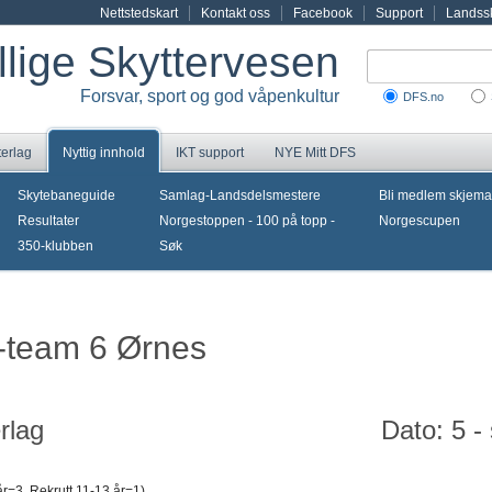
Nettstedskart
Kontakt oss
Facebook
Support
Landssk
illige Skyttervesen
Forsvar, sport og god våpenkultur
DFS.no
terlag
Nyttig innhold
IKT support
NYE Mitt DFS
Skytebaneguide
Samlag-Landsdelsmestere
Bli medlem skjema
Resultater
Norgestoppen - 100 på topp -
Norgescupen
350-klubben
Søk
i-team 6 Ørnes
rlag
Dato: 5 -
år=3, Rekrutt 11-13 år=1)