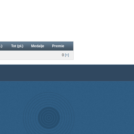
.)
Tot (pl.)
Medalje
Premie
0
[+]