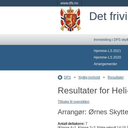
www.dfs.no
Det friv
Innmelding i DFS skyt
Hjemme-LS 2021
Hjemme-LS 2020
Arrangementer
DFS
>
Nyttig innhold
>
Resultater
Resultater for Hel
Tilbake til oversikten
Arrangør: Ørnes Skytte
Antall deltakere:
7
(Klasse 4=1, Klasse 2=2, Eldre rekrutt 14-15 