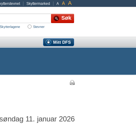
A
A
ytterstevnet
Skyttermarked
A
Skytterlagene
Stevner
Mitt DFS
 søndag 11. januar 2026