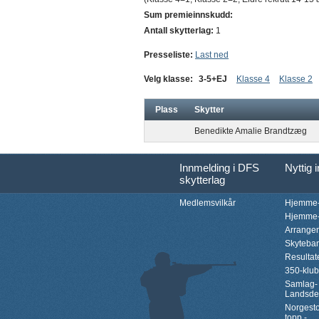
Sum premieinnskudd:
Antall skytterlag:
1
Presseliste:
Last ned
Velg klasse:
3-5+EJ
Klasse 4
Klasse 2
Plass
Skytter
Benedikte Amalie Brandtzæg
Innmelding i DFS
Nyttig 
skytterlag
Medlemsvilkår
Hjemme-
Hjemme-
Arrange
Skyteba
Resultat
350-klu
Samlag-
Landsde
Norgesto
topp -