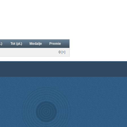
.)
Tot (pl.)
Medalje
Premie
0
[+]