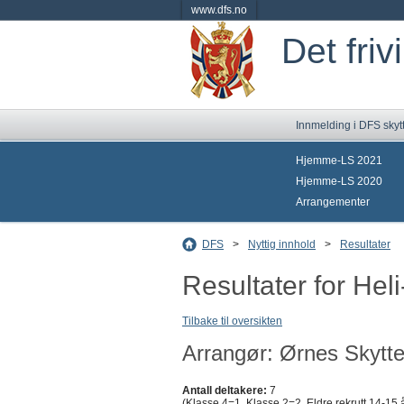
www.dfs.no
Det friv
Innmelding i DFS skyt
Hjemme-LS 2021
Hjemme-LS 2020
Arrangementer
DFS
>
Nyttig innhold
>
Resultater
Resultater for Hel
Tilbake til oversikten
Arrangør: Ørnes Skytte
Antall deltakere:
7
(Klasse 4=1, Klasse 2=2, Eldre rekrutt 14-15 