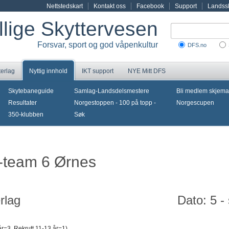
Nettstedskart
Kontakt oss
Facebook
Support
Landssk
illige Skyttervesen
Forsvar, sport og god våpenkultur
DFS.no
terlag
Nyttig innhold
IKT support
NYE Mitt DFS
Skytebaneguide
Samlag-Landsdelsmestere
Bli medlem skjema
Resultater
Norgestoppen - 100 på topp -
Norgescupen
350-klubben
Søk
i-team 6 Ørnes
rlag
Dato: 5 -
år=3, Rekrutt 11-13 år=1)