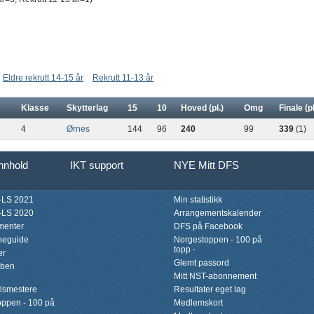
Eldre rekrutt 14-15 år
Rekrutt 11-13 år
Klasse
Skytterlag
15
10
Hoved (pl.)
Omg
Finale (pl
4
Ørnes
144
96
240
99
339
(1)
innhold
IKT support
NYE Mitt DFS
LS 2021
Min statistikk
LS 2020
Arrangementskalender
menter
DFS på Facebook
neguide
Norgestoppen - 100 på
topp -
er
Glemt passord
bben
Mitt NST-abonnement
lsmestere
Resultater eget lag
ppen - 100 på
Medlemskort