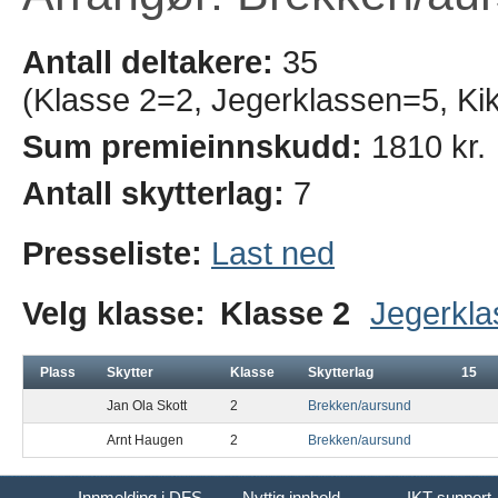
Antall deltakere:
35
(Klasse 2=2, Jegerklassen=5, Ki
Sum premieinnskudd:
1810 kr.
Antall skytterlag:
7
Presseliste:
Last ned
Velg klasse:
Klasse 2
Jegerkla
Plass
Skytter
Klasse
Skytterlag
15
Jan Ola Skott
2
Brekken/aursund
Arnt Haugen
2
Brekken/aursund
Innmelding i DFS
Nyttig innhold
IKT support