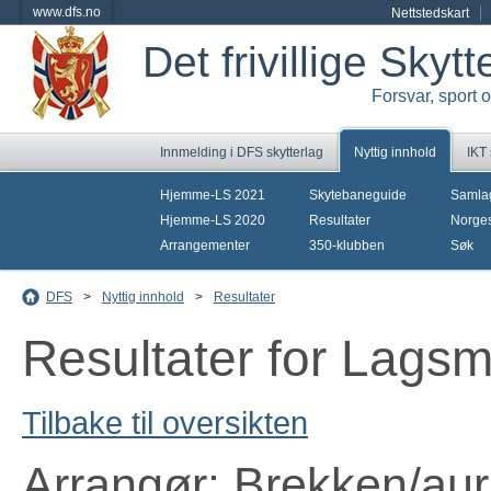
www.dfs.no
Nettstedskart
Det frivillige Skyt
Forsvar, sport 
Innmelding i DFS skytterlag
Nyttig innhold
IKT
Hjemme-LS 2021
Skytebaneguide
Samla
Hjemme-LS 2020
Resultater
Norges
Arrangementer
350-klubben
Søk
DFS
>
Nyttig innhold
>
Resultater
Resultater for Lagsm
Tilbake til oversikten
Arrangør: Brekken/aur