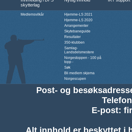
skytterlag
Medlemsvilkår
Hjemme-LS 2021
Hjemme-LS 2020
Arrangementer
Skytebaneguide
Resultater
350-klubben
Samlag-
Landsdelsmestere
Norgestoppen - 100 på
topp -
Søk
Bli medlem skjema
Norgescupen
Post- og besøksadress
Telefon
E-post
:
f
Alt innhold er beskyttet i 