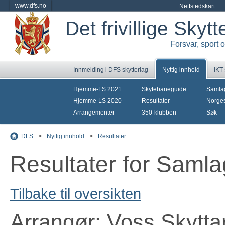
www.dfs.no
Nettstedskart
Det frivillige Skyt
Forsvar, sport 
Innmelding i DFS skytterlag
Nyttig innhold
IKT
Hjemme-LS 2021
Skytebaneguide
Samla
Hjemme-LS 2020
Resultater
Norges
Arrangementer
350-klubben
Søk
DFS
>
Nyttig innhold
>
Resultater
Resultater for Sam
Tilbake til oversikten
Arrangør: Voss Skytta