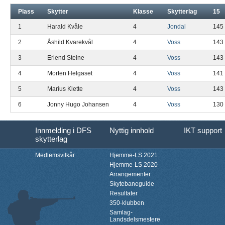
Plass
Skytter
Klasse
Skytterlag
15
1
Harald Kvåle
4
Jondal
145
2
Åshild Kvarekvål
4
Voss
143
3
Erlend Steine
4
Voss
143
4
Morten Helgaset
4
Voss
141
5
Marius Klette
4
Voss
143
6
Jonny Hugo Johansen
4
Voss
130
Innmelding i DFS
Nyttig innhold
IKT support
skytterlag
Medlemsvilkår
Hjemme-LS 2021
Hjemme-LS 2020
Arrangementer
Skytebaneguide
Resultater
350-klubben
Samlag-
Landsdelsmestere