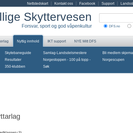
Nettstedskart
Kontakt oss
Facebook
Support
Landssk
illige Skyttervesen
Forsvar, sport og god våpenkultur
DFS.no
terlag
Nyttig innhold
IKT support
NYE Mitt DFS
Skytebaneguide
Samlag-Landsdelsmestere
Bli medlem skjema
Resultater
Norgestoppen - 100 på topp -
Norgescupen
350-klubben
Søk
ttarlag
ertklassen=3)