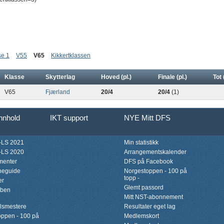
se 1
V55
V65
Kikkertklassen
Klasse
Skytterlag
Hoved (pl.)
Finale (pl.)
Tot 
V65
Fjærland
20/4
20/4
(1)
innhold
IKT support
NYE Mitt DFS
LS 2021
Min statistikk
LS 2020
Arrangementskalender
menter
DFS på Facebook
neguide
Norgestoppen - 100 på
topp -
er
Glemt passord
bben
Mitt NST-abonnement
lsmestere
Resultater eget lag
ppen - 100 på
Medlemskort