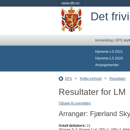
www.dfs.no
Det friv
Innmelding i DFS skyt
Hjemme-LS 2021
Hjemme-LS 2020
Arrangementer
DFS
>
Nyttig innhold
>
Resultater
Resultater for LM
Tilbake til oversikten
Arrangør: Fjærland Sky
Antall deltakere:
11
(Klasse 3=2, Klasse 1=4, V55=1, V65=1, Kikk