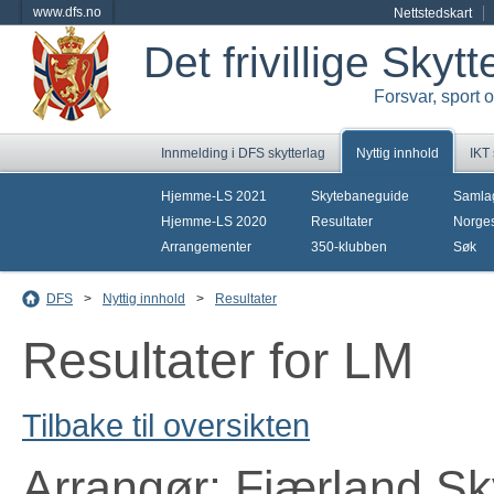
www.dfs.no
Nettstedskart
Det frivillige Skyt
Forsvar, sport 
Innmelding i DFS skytterlag
Nyttig innhold
IKT
Hjemme-LS 2021
Skytebaneguide
Samla
Hjemme-LS 2020
Resultater
Norges
Arrangementer
350-klubben
Søk
DFS
>
Nyttig innhold
>
Resultater
Resultater for LM
Tilbake til oversikten
Arrangør: Fjærland Sk