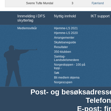
Sverre Tufte Mundal
3
Fjærland
Innmelding i DFS
Nyttig innhold
IKT support
skytterlag
Medlemsvilkår
Hjemme-LS 2021
Hjemme-LS 2020
Arrangementer
Skytebaneguide
Resultater
350-klubben
Samlag-
Landsdelsmestere
Norgestoppen - 100 på
topp -
Søk
Bli medlem skjema
Norgescupen
Post- og besøksadress
Telefon
E-post
:
f