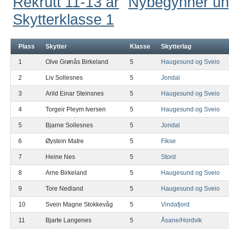
Rekrutt 11-13 år
Nybegynner u
Skytterklasse 1
Plass
Skytter
Klasse
Skytterlag
1
Olve Grønås Birkeland
5
Haugesund og Sveio
2
Liv Sollesnes
5
Jondal
3
Arild Einar Steinsnes
5
Haugesund og Sveio
4
Torgeir Pleym Iversen
5
Haugesund og Sveio
5
Bjarne Sollesnes
5
Jondal
6
Øystein Matre
5
Fikse
7
Heine Nes
5
Stord
8
Arne Birkeland
5
Haugesund og Sveio
9
Tore Nedland
5
Haugesund og Sveio
10
Svein Magne Stokkevåg
5
Vindafjord
11
Bjarte Langenes
5
Åsane/Hordvik