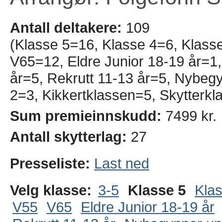
Antall deltakere:
109
(Klasse 5=16, Klasse 4=6, Klass
V65=12, Eldre Junior 18-19 år=1, 
år=5, Rekrutt 11-13 år=5, Nybeg
2=3, Kikkertklassen=5, Skytterkl
Sum premieinnskudd:
7499 kr.
Antall skytterlag:
27
Presseliste:
Last ned
Velg klasse:
3-5
Klasse 5
Kla
V55
V65
Eldre Junior 18-19 år