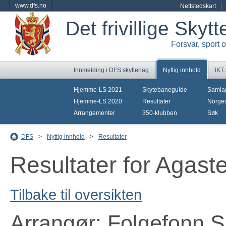
www.dfs.no
Nettstedskart
Det frivillige Skyt
Forsvar, sport 
Innmelding i DFS skytterlag
Nyttig innhold
IKT
Hjemme-LS 2021
Skytebaneguide
Samla
Hjemme-LS 2020
Resultater
Norges
Arrangementer
350-klubben
Søk
DFS
>
Nyttig innhold
>
Resultater
Resultater for Agas
Tilbake til oversikten
Arrangør: Folgefonn S