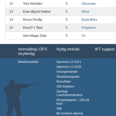
12
Tore Indreiten
5
Stavanger
13
Even Øyjord Rødne
5
Stord
14
Runar Finvåg
5
Bodø Østre
15
Knut D Y Åkre
5
Folgefonn
Geir-Wiggo Dale
5
Os
Innmelding i DFS
Nyttig innhold
IKT support
skytterlag
Medlemsvilkår
Hjemme-LS 2021
Hjemme-LS 2020
Arrangementer
Skytebaneguide
Resultater
350-klubben
Samlag-
Landsdelsmestere
Norgestoppen - 100 på
topp -
Søk
Bli medlem skjema