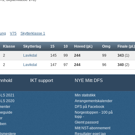
 ung
V75
Skytterklasse 1
Klasse
Skytterlag
15
10
Hoved (pl.)
Omg
Finale (pl.)
2
Lavikdal
145
99
244
99
343
(1)
2
Lavikdal
147
97
244
96
340
(2)
innhold
IKT support
NYE Mitt DFS
LS 2021
Min statistikk
LS 2020
Arrangementskalender
menter
DFS på Facebook
neguide
Norgestoppen - 100 på
topp -
er
Glemt passord
bben
Mitt NST-abonnement
lsmestere
Resultater eget lag