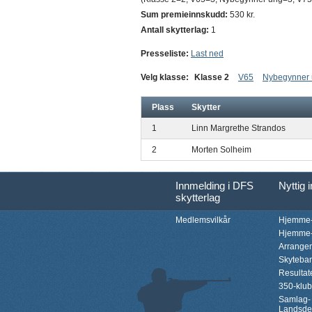
Sum premieinnskudd:
530 kr.
Antall skytterlag:
1
Presseliste:
Last ned
Velg klasse:
Klasse 2
V65
Nybegynner
Plass
Skytter
1
Linn Margrethe Strandos
2
Morten Solheim
Innmelding i DFS
Nyttig 
skytterlag
Medlemsvilkår
Hjemme-
Hjemme-
Arrange
Skyteba
Resultat
350-klu
Samlag-
Landsde