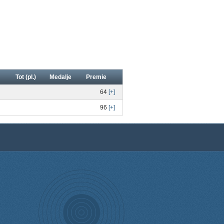
Tot (pl.)
Medalje
Premie
64
[+]
96
[+]