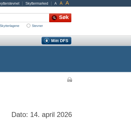
A
A
ytterstevnet
Skyttermarked
A
Skytterlagene
Stevner
Mitt DFS
Dato: 14. april 2026