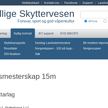
Nettstedskart
Kontakt oss
Facebook
Support
Landssk
illige Skyttervesen
Forsvar, sport og god våpenkultur
DFS.no
terlag
Nyttig innhold
IKT support
NYE Mitt DFS
Skytebaneguide
Samlag-Landsdelsmestere
Bli medlem skjema
Resultater
Norgestoppen - 100 på topp -
Norgescupen
350-klubben
Søk
agsmesterskap 15m
tarlag
1, Skytterklasse 1=1)