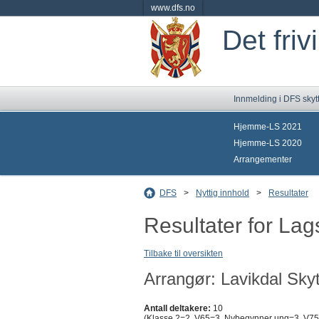
www.dfs.no
Det friv
Innmelding i DFS skyt
Hjemme-LS 2021
Hjemme-LS 2020
Arrangementer
DFS
>
Nyttig innhold
>
Resultater
Resultater for L
Tilbake til oversikten
Arrangør: Lavikdal Skyt
Antall deltakere:
10
(Klasse 2=2, V65=3, Nybegynner ung=3, V75=