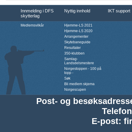
Innmelding i DFS
Nyttig innhold
IKT support
skytterlag
Medlemsvilkår
Hjemme-LS 2021
Hjemme-LS 2020
Arrangementer
Skytebaneguide
Resultater
350-klubben
Samlag-
Landsdelsmestere
Norgestoppen - 100 på
topp -
Søk
Bli medlem skjema
Norgescupen
Post- og besøksadress
Telefon
E-post
:
f