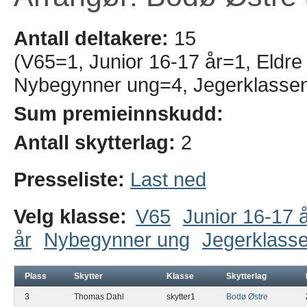
Antall deltakere:
15
(V65=1, Junior 16-17 år=1, Eldre 
Nybegynner ung=4, Jegerklassen
Sum premieinnskudd:
Antall skytterlag:
2
Presseliste:
Last ned
Velg klasse:
V65
Junior 16-17 
år
Nybegynner ung
Jegerklass
Plass
Skytter
Klasse
Skytterlag
3
Thomas Dahl
skytter1
Bodø Østre