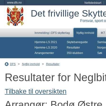
www.dfs.no
Nettstedskart
Det frivillige Skyt
Forsvar, sport 
Innmelding i DFS skytterlag
Nyttig innhold
IKT
Hjemme-LS 2021
Skytebaneguide
Samla
Hjemme-LS 2020
Resultater
Norges
Arrangementer
350-klubben
Søk
DFS
>
Nyttig innhold
>
Resultater
Resultater for Neglbi
Tilbake til oversikten
Arrangør: Bodø Østre 