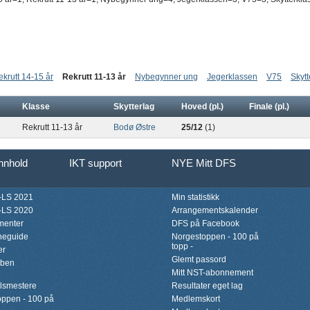
ekrutt 14-15 år
Rekrutt 11-13 år
Nybegynner ung
Jegerklassen
V75
Skytt
Klasse
Skytterlag
Hoved (pl.)
Finale (pl.)
Rekrutt 11-13 år
Bodø Østre
25/12
(1)
innhold
IKT support
NYE Mitt DFS
LS 2021
Min statistikk
LS 2020
Arrangementskalender
menter
DFS på Facebook
neguide
Norgestoppen - 100 på
topp -
er
Glemt passord
bben
Mitt NST-abonnement
lsmestere
Resultater eget lag
ppen - 100 på
Medlemskort