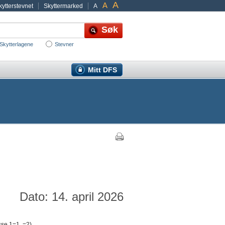
A
A
ytterstevnet
Skyttermarked
A
Skytterlagene
Stevner
Mitt DFS
Dato: 14. april 2026
sse 1=1, =2)