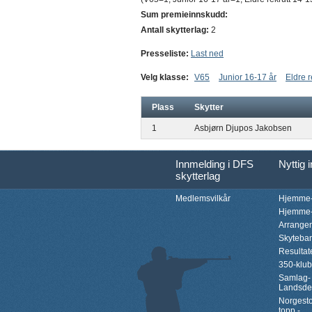
Sum premieinnskudd:
Antall skytterlag:
2
Presseliste:
Last ned
Velg klasse:
V65
Junior 16-17 år
Eldre r
Plass
Skytter
1
Asbjørn Djupos Jakobsen
Innmelding i DFS
Nyttig 
skytterlag
Medlemsvilkår
Hjemme-
Hjemme-
Arrange
Skyteba
Resultat
350-klu
Samlag-
Landsde
Norgesto
topp -