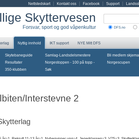
Nettstedskart
Kontakt oss
Facebook
Support
Landssk
illige Skyttervesen
Forsvar, sport og god våpenkultur
DFS.no
terlag
Nyttig innhold
IKT support
NYE Mitt DFS
Skytebaneguide
Samlag-Landsdelsmestere
Bli medlem skjema
Resultater
Norgestoppen - 100 på topp -
Norgescupen
350-klubben
Søk
lbiten/Interstevne 2
kytterlag
15 år=1, Rekrutt 11-13 år=1, Nybegynner ung=4, Jegerklassen=3, V75=3, Skytterkla