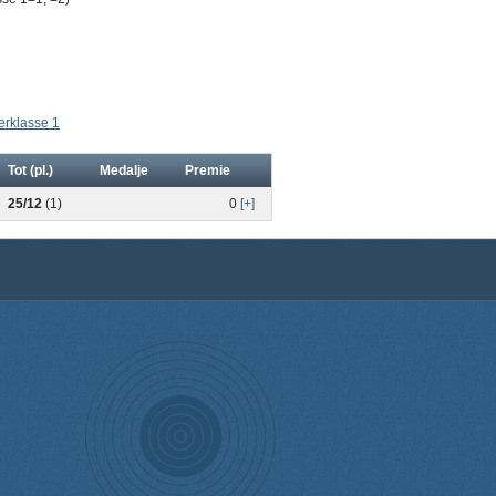
erklasse 1
Tot (pl.)
Medalje
Premie
25/12
(1)
0
[+]