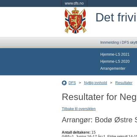
www.dfs.no
Det friv
Innmelding i DFS skyt
Hjemme-LS 2021
Hjemme-LS 2020
Arrangementer
DFS
>
Nyttig innhold
>
Resultater
Resultater for Neg
Tilbake til oversikten
Arrangør: Bodø Østre S
Antall deltakere:
15
(V65=1, Junior 16-17 år=1, Eldre rekrutt 14-