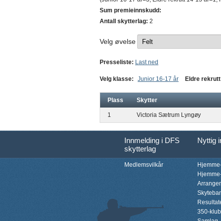
Sum premieinnskudd:
Antall skytterlag:
2
Velg øvelse
Presseliste:
Last ned
Velg klasse:
Junior 16-17 år
Eldre rekrutt
Plass
Skytter
1
Victoria Sætrum Lyngøy
Innmelding i DFS
Nyttig 
skytterlag
Medlemsvilkår
Hjemme-
Hjemme-
Arrange
Skyteba
Resultat
350-klu