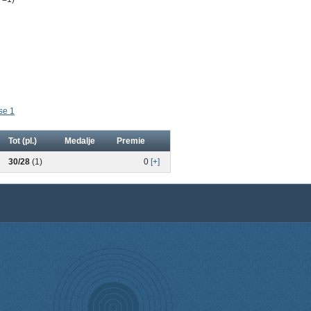
se 1
Tot (pl.)
Medalje
Premie
30/28
(1)
0
[+]