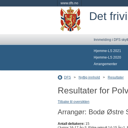
www.dfs.no
Det friv
Innmelding i DFS skyt
Hjemme-LS 2021
Hjemme-LS 2020
Arrangementer
DFS
>
Nyttig innhold
>
Resultater
Resultater for Pol
Tilbake til oversikten
Arrangør: Bodø Østre S
Antall deltakere:
15
(Junior 16-17 år=3, Eldre rekrutt 14-15 år=1