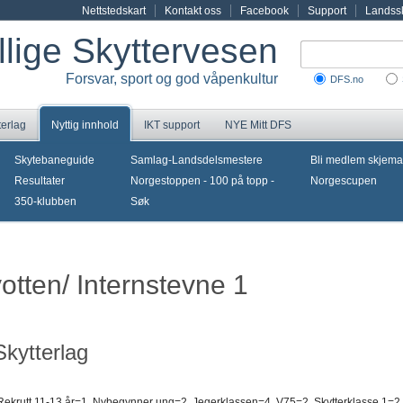
Nettstedskart
Kontakt oss
Facebook
Support
Landssk
illige Skyttervesen
Forsvar, sport og god våpenkultur
DFS.no
terlag
Nyttig innhold
IKT support
NYE Mitt DFS
Skytebaneguide
Samlag-Landsdelsmestere
Bli medlem skjema
Resultater
Norgestoppen - 100 på topp -
Norgescupen
350-klubben
Søk
votten/ Internstevne 1
kytterlag
, Rekrutt 11-13 år=1, Nybegynner ung=2, Jegerklassen=4, V75=2, Skytterklasse 1=2,