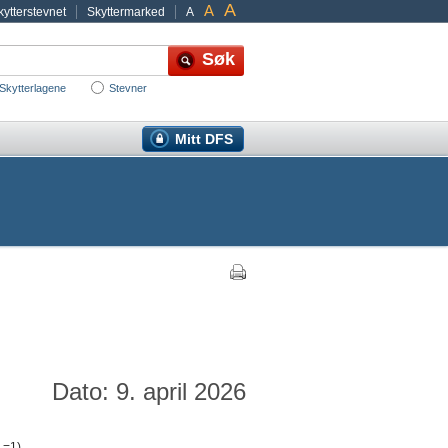
A
A
ytterstevnet
Skyttermarked
A
Skytterlagene
Stevner
Mitt DFS
Dato: 9. april 2026
 =1)