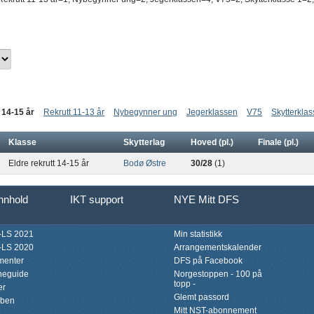
 14-15 år
Rekrutt 11-13 år
Nybegynner ung
Jegerklassen
V75
Skytterklas
Klasse
Skytterlag
Hoved (pl.)
Finale (pl.)
Eldre rekrutt 14-15 år
Bodø Østre
30/28
(1)
innhold
IKT support
NYE Mitt DFS
LS 2021
Min statistikk
LS 2020
Arrangementskalender
menter
DFS på Facebook
neguide
Norgestoppen - 100 på
topp -
er
Glemt passord
bben
Mitt NST-abonnement