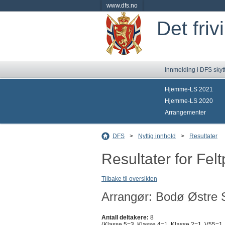
www.dfs.no
Det friv
Innmelding i DFS skyt
Hjemme-LS 2021
Hjemme-LS 2020
Arrangementer
DFS
>
Nyttig innhold
>
Resultater
Resultater for Fel
Tilbake til oversikten
Arrangør: Bodø Østre S
Antall deltakere:
8
(Klasse 5=3, Klasse 4=1, Klasse 2=1, V55=1,