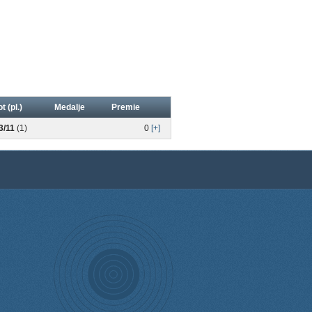
ot (pl.)
Medalje
Premie
3/11
(1)
0
[+]