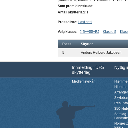
Sum premieinnskudd:
Antall skytterlag:
1
Presseliste:
Last ned
Velg klasse:
2-5+V55+EJ
Klasse 5
Klas
Plass
Skytter
5
Anders Heiberg Jakobsen
Innmelding i DFS
Nyttig 
skytterlag
Medlemsvilkår
Hjemme-
Hjemme-
Arrange
Skyteba
Resultat
350-klu
Samlag-
Landsde
Norgesto
topp -