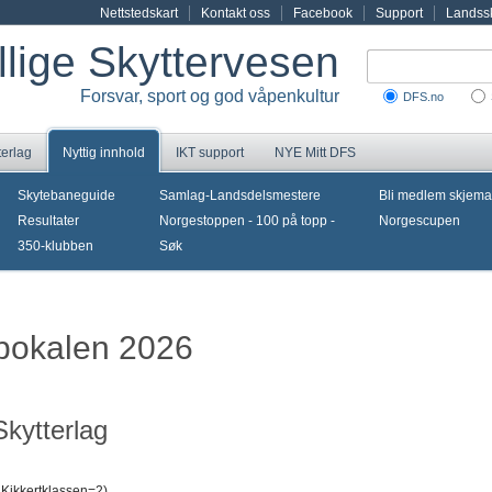
Nettstedskart
Kontakt oss
Facebook
Support
Landssk
illige Skyttervesen
Forsvar, sport og god våpenkultur
DFS.no
terlag
Nyttig innhold
IKT support
NYE Mitt DFS
Skytebaneguide
Samlag-Landsdelsmestere
Bli medlem skjema
Resultater
Norgestoppen - 100 på topp -
Norgescupen
350-klubben
Søk
tpokalen 2026
kytterlag
 Kikkertklassen=2)