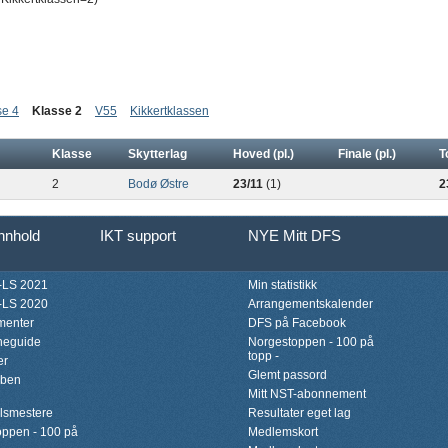
se 4
Klasse 2
V55
Kikkertklassen
Klasse
Skytterlag
Hoved (pl.)
Finale (pl.)
T
2
Bodø Østre
23/11
(1)
2
innhold
IKT support
NYE Mitt DFS
LS 2021
Min statistikk
LS 2020
Arrangementskalender
menter
DFS på Facebook
neguide
Norgestoppen - 100 på
topp -
er
Glemt passord
bben
Mitt NST-abonnement
lsmestere
Resultater eget lag
ppen - 100 på
Medlemskort