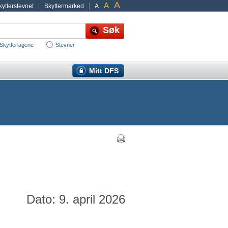
A
A
ytterstevnet
Skyttermarked
A
Skytterlagene
Stevner
Mitt DFS
Dato: 9. april 2026