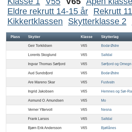
Klasse 1
V55
V65
Åpen klass
Eldre rekrutt 14-15 år
Rekrutt 11
Kikkertklassen
Skytterklasse 2
Plass
Skytter
Klasse
Skytterlag
Geir Torkildsen
V65
Bodø Østre
Lorents Skoglund
V65
Saltdal
Ingvar Thomas Sørfjord
V65
Sørfjord og Omegn
Aud Sundsfjord
V65
Bodø Østre
Are Mareno Skar
V65
Fustvatn
Ingrid Jakobsen
V65
Hemnes og Sør-R
Asmund O. Amundsen
V65
Mo
Verner Yttervoll
V65
Nesna
Frank Larsos
V65
Saltdal
Bjørn Erik Andersson
V65
Bjøllånes