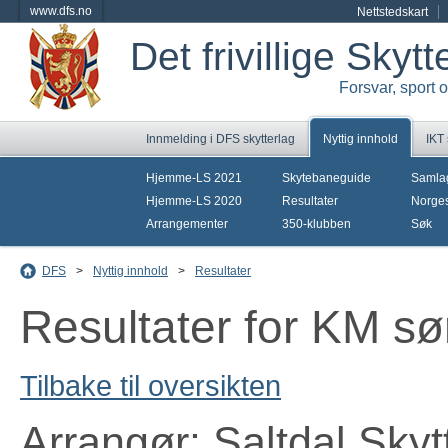
www.dfs.no
Nettstedskart
Det frivillige Skyt
Forsvar, sport 
Innmelding i DFS skytterlag
Nyttig innhold
IKT
Hjemme-LS 2021
Skytebaneguide
Samla
Hjemme-LS 2020
Resultater
Norges
Arrangementer
350-klubben
Søk
DFS
>
Nyttig innhold
>
Resultater
Resultater for KM søn
Tilbake til oversikten
Arrangør: Saltdal Skyt