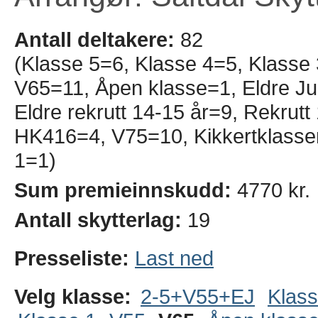
Antall deltakere:
82
(Klasse 5=6, Klasse 4=5, Klasse
V65=11, Åpen klasse=1, Eldre Jun
Eldre rekrutt 14-15 år=9, Rekrut
HK416=4, V75=10, Kikkertklassen
1=1)
Sum premieinnskudd:
4770 kr.
Antall skytterlag:
19
Presseliste:
Last ned
Velg klasse:
2-5+V55+EJ
Klass