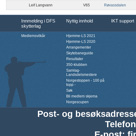
Leif Langvann
V65
Røvassdalen
Innmelding i DFS
Nyttig innhold
IKT support
skytterlag
Medlemsvilkår
Hjemme-LS 2021
Hjemme-LS 2020
Arrangementer
Skytebaneguide
Resultater
350-klubben
Samlag-
Landsdelsmestere
Norgestoppen - 100 på
topp -
Søk
Bli medlem skjema
Norgescupen
Post- og besøksadress
Telefon
E-post
:
f