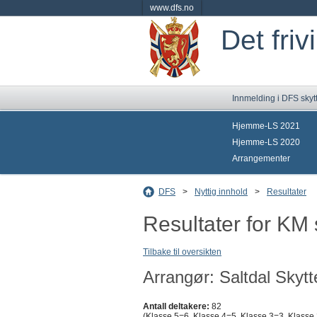
www.dfs.no
Det friv
Innmelding i DFS skyt
Hjemme-LS 2021
Hjemme-LS 2020
Arrangementer
DFS
>
Nyttig innhold
>
Resultater
Resultater for KM 
Tilbake til oversikten
Arrangør: Saltdal Skytt
Antall deltakere:
82
(Klasse 5=6, Klasse 4=5, Klasse 3=3, Klasse 