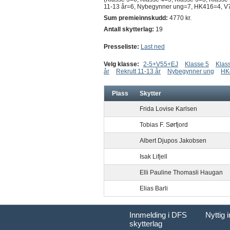
11-13 år=6, Nybegynner ung=7, HK416=4, V75
Sum premieinnskudd:
4770 kr.
Antall skytterlag:
19
Presseliste:
Last ned
Velg klasse:
2-5+V55+EJ
Klasse 5
Klas
år
Rekrutt 11-13 år
Nybegynner ung
HK
Plass
Skytter
Frida Lovise Karlsen
Tobias F. Sørfjord
Albert Djupos Jakobsen
Isak Lifjell
Elli Pauline Thomasli Haugan
Elias Barli
Innmelding i DFS
Nyttig 
skytterlag