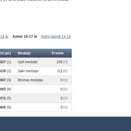
-19 år
Junior 16-17 år
Eldre rekrutt 14-15
Tot (pl.)
Medalje
Premie
42/7
(1)
Gylt medalje
189
[+]
41/9
(2)
Sølv medalje
111
[+]
39/7
(3)
Bronse medalje
0
[+]
39/2
(4)
0
[+]
37/1
(5)
0
[+]
36/5
(6)
0
[+]