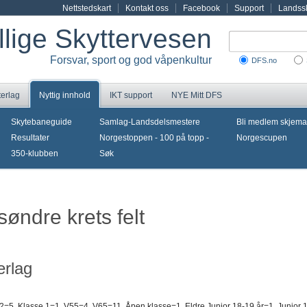
Nettstedskart
Kontakt oss
Facebook
Support
Landssk
illige Skyttervesen
Forsvar, sport og god våpenkultur
DFS.no
terlag
Nyttig innhold
IKT support
NYE Mitt DFS
Skytebaneguide
Samlag-Landsdelsmestere
Bli medlem skjema
Resultater
Norgestoppen - 100 på topp -
Norgescupen
350-klubben
Søk
søndre krets felt
erlag
2=5, Klasse 1=1, V55=4, V65=11, Åpen klasse=1, Eldre Junior 18-19 år=1, Junior 16