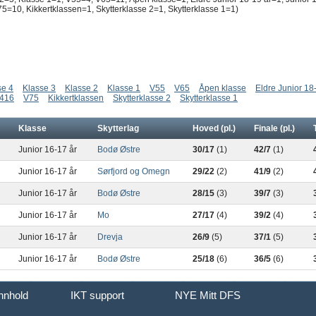
=10, Kikkertklassen=1, Skytterklasse 2=1, Skytterklasse 1=1)
se 4
Klasse 3
Klasse 2
Klasse 1
V55
V65
Åpen klasse
Eldre Junior 18
416
V75
Kikkertklassen
Skytterklasse 2
Skytterklasse 1
Klasse
Skytterlag
Hoved (pl.)
Finale (pl.)
Junior 16-17 år
Bodø Østre
30/17
(1)
42/7
(1)
Junior 16-17 år
Sørfjord og Omegn
29/22
(2)
41/9
(2)
Junior 16-17 år
Bodø Østre
28/15
(3)
39/7
(3)
Junior 16-17 år
Mo
27/17
(4)
39/2
(4)
Junior 16-17 år
Drevja
26/9
(5)
37/1
(5)
Junior 16-17 år
Bodø Østre
25/18
(6)
36/5
(6)
innhold
IKT support
NYE Mitt DFS