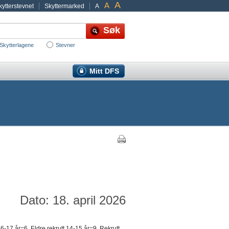
A
A
ytterstevnet
Skyttermarked
A
Skytterlagene
Stevner
Mitt DFS
Dato: 18. april 2026
-17 år=6, Eldre rekrutt 14-15 år=9, Rekrutt