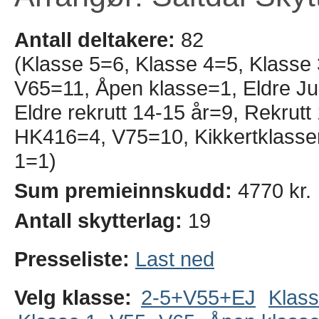
Antall deltakere:
82
(Klasse 5=6, Klasse 4=5, Klasse
V65=11, Åpen klasse=1, Eldre Jun
Eldre rekrutt 14-15 år=9, Rekrut
HK416=4, V75=10, Kikkertklassen
1=1)
Sum premieinnskudd:
4770 kr.
Antall skytterlag:
19
Presseliste:
Last ned
Velg klasse:
2-5+V55+EJ
Klass