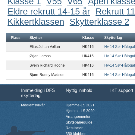
Klasse 1
V55
V65
Åpen klass
Eldre rekrutt 14-15 år
Rekrutt 11
Kikkertklassen
Skytterklasse 2
Plass
Skytter
Klasse
Skytterlag
Elias Johan Vollan
HK416
Hv-14 Sør-Håloga
Ørjan Larsos
HK416
Hv-14 Sør-Håloga
Svein Richard Rogne
HK416
Hv-14 Sør-Håloga
Bjørn-Ronny Madsen
HK416
Hv-14 Sør-Håloga
Innmelding i DFS
Nyttig innhold
IKT support
skytterlag
Medlemsvilkår
Hjemme-LS 2021
Hjemme-LS 2020
Arrangementer
Skytebaneguide
Resultater
350-klubben