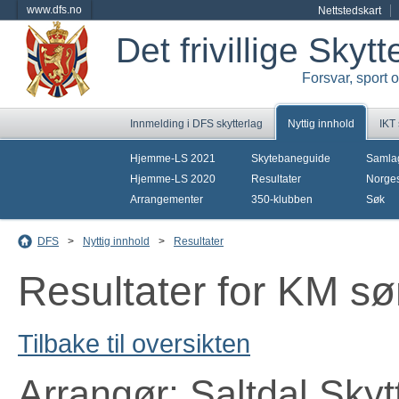
www.dfs.no
Nettstedskart
Det frivillige Skyt
Forsvar, sport 
Innmelding i DFS skytterlag
Nyttig innhold
IKT
Hjemme-LS 2021
Skytebaneguide
Samla
Hjemme-LS 2020
Resultater
Norges
Arrangementer
350-klubben
Søk
DFS
>
Nyttig innhold
>
Resultater
Resultater for KM søn
Tilbake til oversikten
Arrangør: Saltdal Skyt