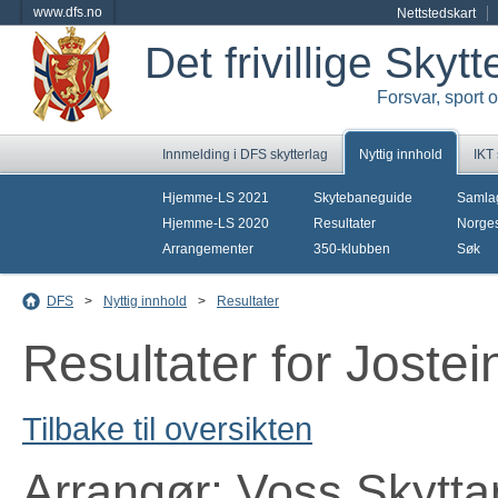
www.dfs.no
Nettstedskart
Det frivillige Skyt
Forsvar, sport 
Innmelding i DFS skytterlag
Nyttig innhold
IKT
Hjemme-LS 2021
Skytebaneguide
Samla
Hjemme-LS 2020
Resultater
Norges
Arrangementer
350-klubben
Søk
DFS
>
Nyttig innhold
>
Resultater
Resultater for Joste
Tilbake til oversikten
Arrangør: Voss Skytta