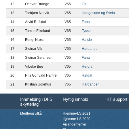
12
Oddvar Drange
V65
Os
13
Torbjørn Nervik
V65
Haugesund og Sveio
14
Arvid Refsdal
V65
Fana
15
Tomas Eikeland
V65
Tysse
16
Bengt Næss
V65
Hafslo
17
Steinar Vik
V65
Hardanger
18
Steinar Sørensen
V65
Fana
19
Vibeke Bøe
V65
Herdla
20
Nils Gunvald Hamre
V65
Røldal
21
Kristian Uglehus
V65
Hardanger
Innmelding i DFS
Nyttig innhold
IKT support
skytterlag
Medlemsvilkår
Hjemme-LS 2021
Hjemme-LS 2020
Arrangementer