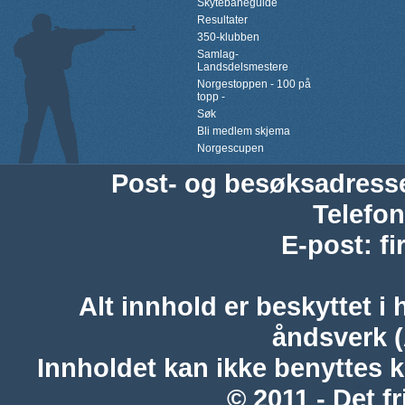
Skytebaneguide
Resultater
350-klubben
Samlag-
Landsdelsmestere
Norgestoppen - 100 på
topp -
Søk
Bli medlem skjema
Norgescupen
Post- og besøksadress
Telefon
E-post
:
f
Alt innhold er beskyttet i 
åndsverk 
Innholdet kan ikke benyttes 
© 2011 - Det fr