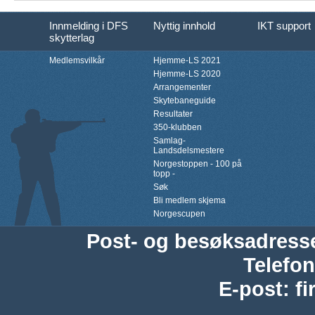
Innmelding i DFS
Nyttig innhold
IKT support
skytterlag
Medlemsvilkår
Hjemme-LS 2021
Hjemme-LS 2020
Arrangementer
Skytebaneguide
Resultater
350-klubben
Samlag-
Landsdelsmestere
Norgestoppen - 100 på
topp -
Søk
Bli medlem skjema
Norgescupen
Post- og besøksadress
Telefon
E-post
:
f