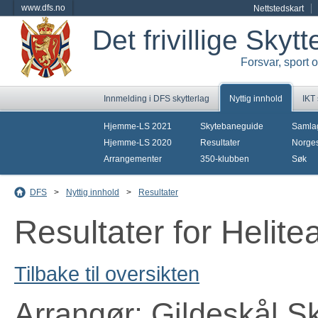
www.dfs.no
Nettstedskart
Det frivillige Skyt
Forsvar, sport 
Innmelding i DFS skytterlag
Nyttig innhold
IKT
Hjemme-LS 2021
Skytebaneguide
Samla
Hjemme-LS 2020
Resultater
Norges
Arrangementer
350-klubben
Søk
DFS
>
Nyttig innhold
>
Resultater
Resultater for Helit
Tilbake til oversikten
Arrangør: Gildeskål Sk