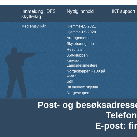
Innmelding i DFS
Nyttig innhold
IKT support
skytterlag
Medlemsvilkår
Hjemme-LS 2021
Hjemme-LS 2020
Arrangementer
Skytebaneguide
Resultater
350-klubben
Samlag-
Landsdelsmestere
Norgestoppen - 100 på
topp -
Søk
Bli medlem skjema
Norgescupen
Post- og besøksadress
Telefon
E-post
:
f