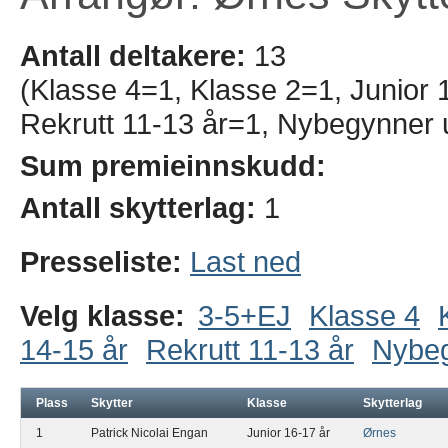
Antall deltakere:
13
(Klasse 4=1, Klasse 2=1, Junior 1
Rekrutt 11-13 år=1, Nybegynner 
Sum premieinnskudd:
Antall skytterlag:
1
Presseliste:
Last ned
Velg klasse:
3-5+EJ
Klasse 4
14-15 år
Rekrutt 11-13 år
Nybe
Plass
Skytter
Klasse
Skytterlag
1
Patrick Nicolai Engan
Junior 16-17 år
Ørnes