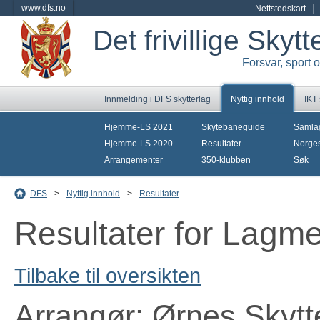
www.dfs.no
Nettstedskart
Det frivillige Skyt
Forsvar, sport 
Innmelding i DFS skytterlag
Nyttig innhold
IKT
Hjemme-LS 2021
Skytebaneguide
Samla
Hjemme-LS 2020
Resultater
Norges
Arrangementer
350-klubben
Søk
DFS
>
Nyttig innhold
>
Resultater
Resultater for Lagm
Tilbake til oversikten
Arrangør: Ørnes Skytt